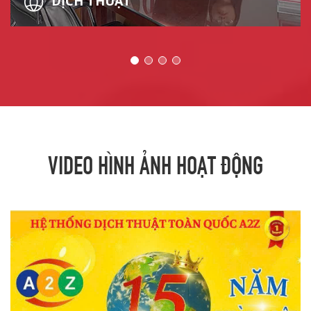
DỊCH THUẬT
VIDEO HÌNH ẢNH HOẠT ĐỘNG