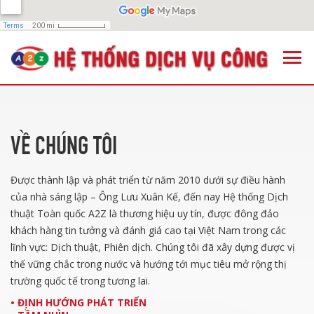
VỀ CHÚNG TÔI
Được thành lập và phát triển từ năm 2010 dưới sự điều hành
của nhà sáng lập – Ông Lưu Xuân Kế, đến nay Hệ thống Dịch
thuật Toàn quốc A2Z là thương hiệu uy tín, được đông đảo
khách hàng tin tưởng và đánh giá cao tại Việt Nam trong các
lĩnh vực: Dịch thuật, Phiên dịch. Chúng tôi đã xây dựng được vị
thế vững chắc trong nước và hướng tới mục tiêu mở rộng thị
trường quốc tế trong tương lai.
• ĐỊNH HƯỚNG PHÁT TRIỂN