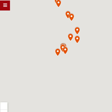
BẮC GIANG
0967.204.888
HƯNG YÊN
0967.204.888
HÀ N
PHÚ THỌ
0967.204.888
THÁI NGUYÊN
0967.204.888
NAM Đ
BẮC NINH
0967.204.888
TUYÊN QUANG
0967.204.888
HẢI DƯ