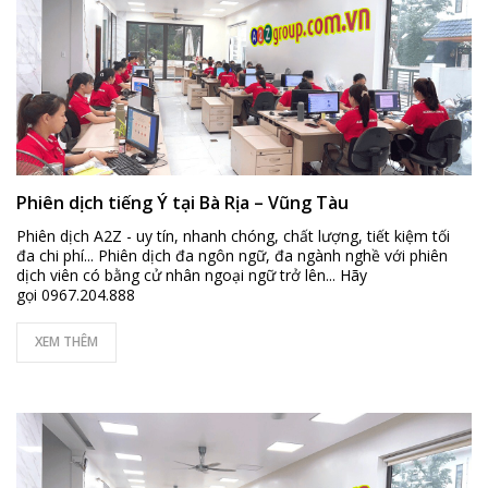
Phiên dịch tiếng Ý tại Bà Rịa – Vũng Tàu
Phiên dịch A2Z - uy tín, nhanh chóng, chất lượng, tiết kiệm tối
đa chi phí... Phiên dịch đa ngôn ngữ, đa ngành nghề với phiên
dịch viên có bằng cử nhân ngoại ngữ trở lên... Hãy
gọi 0967.204.888
XEM THÊM