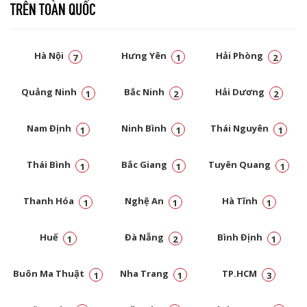
TRÊN TOÀN QUỐC
Hà Nội
Hưng Yên
Hải Phòng
7
1
2
Quảng Ninh
Bắc Ninh
Hải Dương
1
2
2
Nam Định
Ninh Bình
Thái Nguyên
1
1
1
Thái Bình
Bắc Giang
Tuyên Quang
1
1
1
Thanh Hóa
Nghệ An
Hà Tĩnh
1
1
1
Huế
Đà Nẵng
Bình Định
1
2
1
Buôn Ma Thuật
Nha Trang
TP.HCM
1
1
3