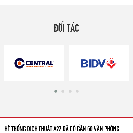
ĐỐI TÁC
HỆ THỐNG DỊCH THUẬT A2Z ĐÃ CÓ GẦN 60 VĂN PHÒNG