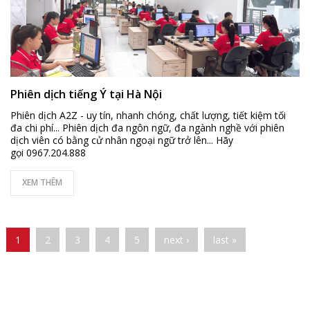
Phiên dịch tiếng Ý tại Hà Nội
Phiên dịch A2Z - uy tín, nhanh chóng, chất lượng, tiết kiệm tối
đa chi phí... Phiên dịch đa ngôn ngữ, đa ngành nghề với phiên
dịch viên có bằng cử nhân ngoại ngữ trở lên... Hãy
gọi 0967.204.888
XEM THÊM
Pages
1
2
3
4
5
next ›
last »