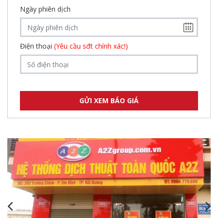
Ngày phiên dịch
Điện thoại
(Yêu cầu sđt chính xác!)
,
,
,
,
,
,
,