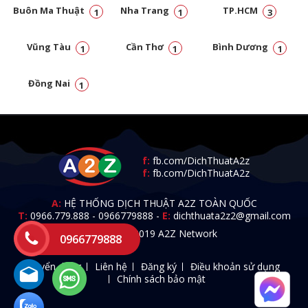
Buôn Ma Thuật
Nha Trang
TP.HCM
1
1
3
Vũng Tàu
Cần Thơ
Bình Dương
1
1
1
Đồng Nai
1
f:
fb.com/DichThuatA2z
f:
fb.com/DichThuatA2z
A:
HỆ THỐNG DỊCH THUẬT A2Z TOÀN QUỐC
T:
0966.779.888
-
0966779888
-
E:
dichthuata2z2@gmail.com
© 2009 - 2019 A2Z Network
0966779888
Tuyển dụng
Liên hệ
Đăng ký
Điều khoản sử dụng
Chính sách bảo mật