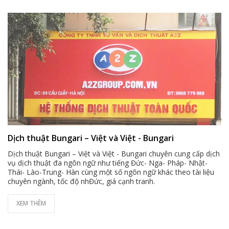
Dịch thuật Bungari – Việt và Việt - Bungari
Dịch thuật Bungari – Việt và Việt - Bungari chuyên cung cấp dịch
vụ dịch thuật đa ngôn ngữ như tiếng Đức- Nga- Pháp- Nhật-
Thái- Lào-Trung- Hàn cùng một số ngôn ngữ khác theo tài liệu
chuyên ngành, tốc độ nhĐức, giá cạnh tranh.
XEM THÊM