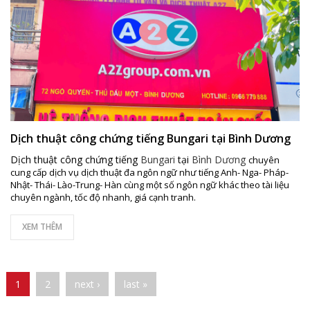
Dịch thuật công chứng tiếng Bungari tại Bình Dương
Dịch thuật công chứng tiếng
Bungari
tại
Bình Dương
chuyên
cung cấp dịch vụ dịch thuật đa ngôn ngữ như tiếng Anh- Nga- Pháp-
Nhật- Thái- Lào-Trung- Hàn cùng một số ngôn ngữ khác theo tài liệu
chuyên ngành, tốc độ nhanh, giá cạnh tranh.
XEM THÊM
Pages
1
2
next ›
last »