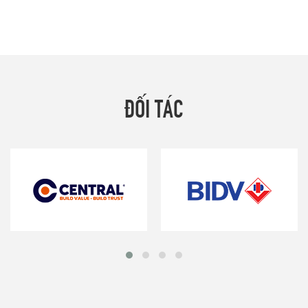
ĐỐI TÁC