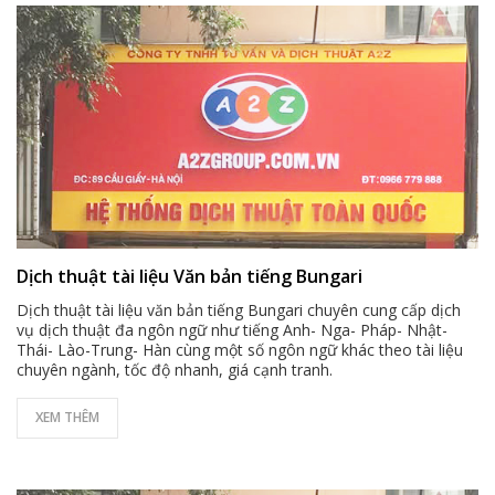
Dịch thuật tài liệu Văn bản tiếng Bungari
Dịch thuật tài liệu văn bản tiếng Bungari chuyên cung cấp dịch
vụ dịch thuật đa ngôn ngữ như tiếng Anh- Nga- Pháp- Nhật-
Thái- Lào-Trung- Hàn cùng một số ngôn ngữ khác theo tài liệu
chuyên ngành, tốc độ nhanh, giá cạnh tranh.
XEM THÊM