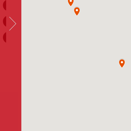
BẮC GIANG
0966.779.888
HƯNG YÊN
0966.779.888
H
PHÚ THỌ
0966.779.888
THÁI NGUYÊN
0966.779.888
NA
BẮC NINH
0966.779.888
TUYÊN QUANG
0966.779.888
HẢ