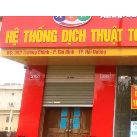
,
,
,
,
,