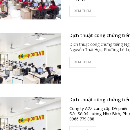
XEM THÊM
Dịch thuật công chứng tiến
Dịch thuật công chứng tiếng Nga 
Nguyễn Thái Học, Phường Lê Lợi
XEM THÊM
Dịch thuật công chứng ti
Công ty A2Z cung cấp DV phiên dị
Đ/c: Số 04 Lương Như Bích, Ph
0966.779.888