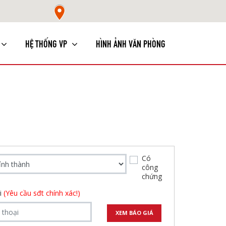
HỆ THỐNG VP
HÌNH ẢNH VĂN PHÒNG
Có
công
chứng
ại
(Yêu cầu sđt chính xác!)