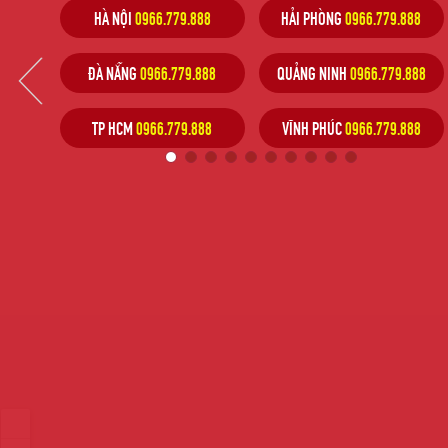
888
HÀ NỘI
0966.779.888
HẢI PHÒNG
0966.779.888
9.888
ĐÀ NẴNG
0966.779.888
QUẢNG NINH
0966.779.888
.888
TP HCM
0966.779.888
VĨNH PHÚC
0966.779.888