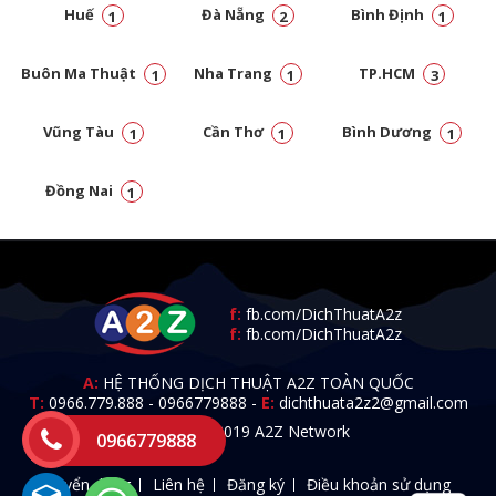
Huế
Đà Nẵng
Bình Định
1
2
1
Buôn Ma Thuật
Nha Trang
TP.HCM
1
1
3
Vũng Tàu
Cần Thơ
Bình Dương
1
1
1
Đồng Nai
1
f:
fb.com/DichThuatA2z
f:
fb.com/DichThuatA2z
A:
HỆ THỐNG DỊCH THUẬT A2Z TOÀN QUỐC
T:
0966.779.888
-
0966779888
-
E:
dichthuata2z2@gmail.com
© 2009 - 2019 A2Z Network
0966779888
Tuyển dụng
Liên hệ
Đăng ký
Điều khoản sử dụng