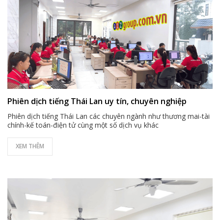
Phiên dịch tiếng Thái Lan uy tín, chuyên nghiệp
Phiên dịch tiếng Thái Lan các chuyên ngành như thương mai-tài
chính-kế toán-điện tử cùng một số dịch vụ khác
XEM THÊM