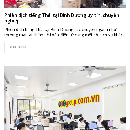
Phiên dịch tiếng Thái tại Bình Dương uy tín, chuyên
nghiệp
Phiên dịch tiếng Thái tại Bình Dương các chuyên ngành như
thương mai-tài chính-kế toán-điện tử cùng một số dịch vụ khác.
XEM THÊM