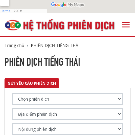
Trang chủ
PHIÊN DỊCH TIẾNG THÁI
PHIÊN DỊCH TIẾNG THÁI
GỬI YÊU CẦU PHIÊN DỊCH