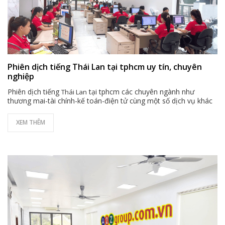
Phiên dịch tiếng Thái Lan tại tphcm uy tín, chuyên
nghiệp
Phiên dịch tiếng
tại tphcm các chuyên ngành như
Thái Lan
thương mai-tài chính-kế toán-điện tử cùng một số dịch vụ khác
XEM THÊM