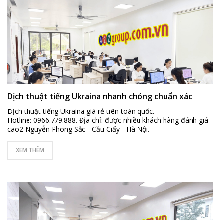
Dịch thuật tiếng Ukraina nhanh chóng chuẩn xác
Dịch thuật tiếng Ukraina giá rẻ trên toàn quốc.
Hotline: 0966.779.888. Địa chỉ: được nhiều khách hàng đánh giá
cao2 Nguyễn Phong Sắc - Cầu Giấy - Hà Nội.
XEM THÊM