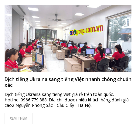
Dịch tiếng Ukraina sang tiếng Việt nhanh chóng chuẩn
xác
Dịch tiếng Ukraina sang tiếng Việt giá rẻ trên toàn quốc.
Hotline: 0966.779.888. Địa chỉ: được nhiều khách hàng đánh giá
cao2 Nguyễn Phong Sắc - Cầu Giấy - Hà Nội.
XEM THÊM