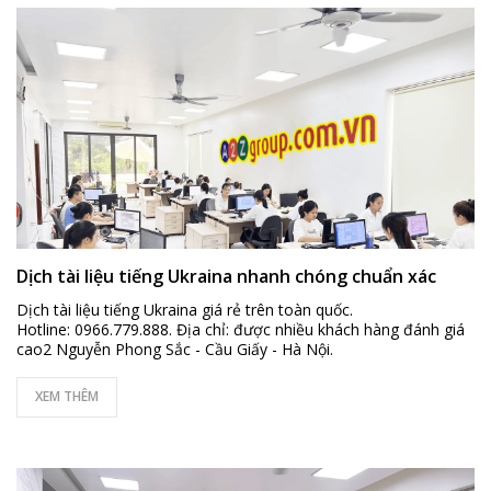
Dịch tài liệu tiếng Ukraina nhanh chóng chuẩn xác
Dịch tài liệu tiếng Ukraina giá rẻ trên toàn quốc.
Hotline: 0966.779.888. Địa chỉ: được nhiều khách hàng đánh giá
cao2 Nguyễn Phong Sắc - Cầu Giấy - Hà Nội.
XEM THÊM