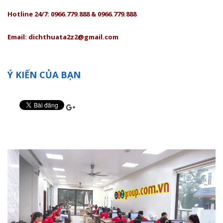
Hotline 24/7: 0966.779.888 & 0966.779.888
Email: dichthuata2z2@gmail.com
Ý KIẾN CỦA BẠN