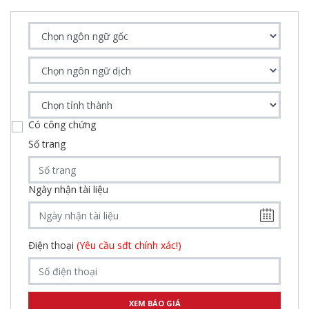
Có công chứng
Số trang
Ngày nhận tài liệu
Điện thoại
(Yêu cầu sđt chính xác!)