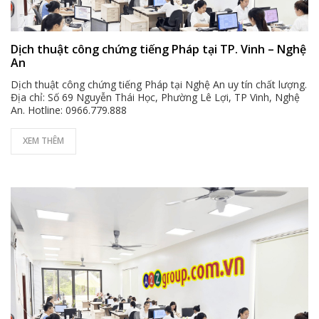
Dịch thuật công chứng tiếng Pháp tại TP. Vinh – Nghệ
An
Dịch thuật công chứng tiếng Pháp tại Nghệ An uy tín chất lượng.
Địa chỉ: Số 69 Nguyễn Thái Học, Phường Lê Lợi, TP Vinh, Nghệ
An. Hotline: 0966.779.888
XEM THÊM