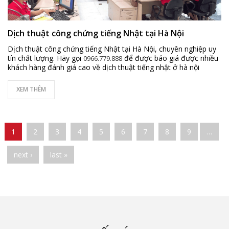
Dịch thuật công chứng tiếng Nhật tại Hà Nội
Dịch thuật công chứng tiếng Nhật tại Hà Nội, chuyên nghiệp uy
tín chất lượng. Hãy gọi
để được báo giá được nhiều
0966.779.888
khách hàng đánh giá cao về dịch thuật tiếng nhật ở hà nội
XEM THÊM
Pages
1
2
3
4
5
6
7
8
9
…
next ›
last »