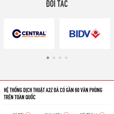
ĐỐI TÁC
HỆ THỐNG DỊCH THUẬT A2Z ĐÃ CÓ GẦN 60 VĂN PHÒNG
TRÊN TOÀN QUỐC