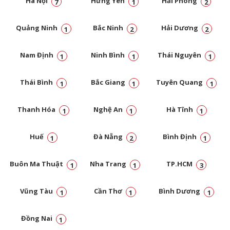
Hà Nội
Hưng Yên
Hải Phòng
7
1
2
Quảng Ninh
Bắc Ninh
Hải Dương
1
2
2
Nam Định
Ninh Bình
Thái Nguyên
1
1
1
Thái Bình
Bắc Giang
Tuyên Quang
1
1
1
Thanh Hóa
Nghệ An
Hà Tĩnh
1
1
1
Huế
Đà Nẵng
Bình Định
1
2
1
Buôn Ma Thuật
Nha Trang
TP.HCM
1
1
3
Vũng Tàu
Cần Thơ
Bình Dương
1
1
1
Đồng Nai
1