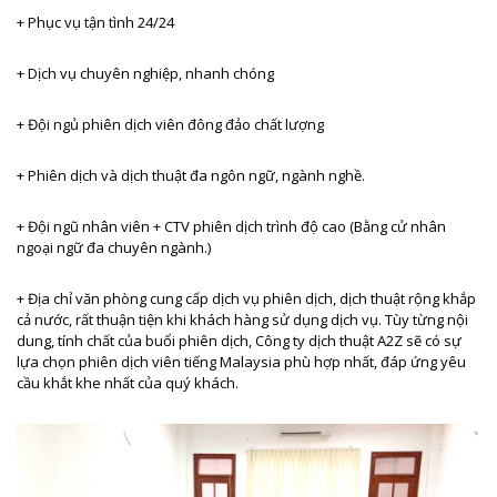
+ Phục vụ tận tình 24/24
+ Dịch vụ chuyên nghiệp, nhanh chóng
+ Đội ngủ phiên dịch viên đông đảo chất lượng
+ Phiên dịch và dịch thuật đa ngôn ngữ, ngành nghề.
+ Đội ngũ nhân viên + CTV phiên dịch trình độ cao (Bằng cử nhân
ngoại ngữ đa chuyên ngành.)
+ Địa chỉ văn phòng cung cấp dịch vụ phiên dịch, dịch thuật rộng khắp
cả nước, rất thuận tiện khi khách hàng sử dụng dịch vụ. Tùy từng nội
dung, tính chất của buổi phiên dịch, Công ty dịch thuật A2Z sẽ có sự
lựa chọn phiên dịch viên tiếng
Malaysia
phù hợp nhất, đáp ứng yêu
cầu khắt khe nhất của quý khách.