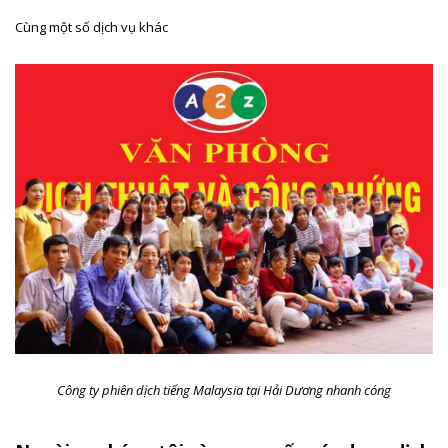
Cùng một số dịch vụ khác
Công ty phiên dịch tiếng Malaysia tại Hải Dương nhanh cóng