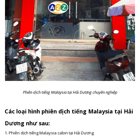
Phiên dịch tiếng Malaysia tại Hải Dương chuyên nghiệp
Các loại hình phiên dịch tiếng Malaysia tại Hải
Dương như sau:
1. Phiên dịch tiếng Malaysia
cabin tại Hải Dương