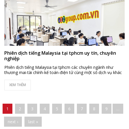
Phiên dịch tiếng Malaysia tại tphcm uy tín, chuyên
nghiệp
Phiên dịch tiếng Malaysia tại tphcm các chuyên ngành như
thương mai-tài chính-kế toán-điện tử cùng một số dịch vụ khác
XEM THÊM
Pages
1
2
3
4
5
6
7
8
9
…
next ›
last »