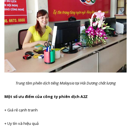
Trung tâm phiên dịch tiếng Malaysia tại Hải Dương chất lượng
Một số ưu điểm của công ty phiên dịch A2Z
+ Giá rẻ cạnh tranh
+ Uy tín và hiệu quả