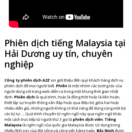
Phiên dịch tiếng Malaysia tại
Hải Dương uy tín, chuyên
nghiệp
Công ty phiên dịch A2Z
xin giới thiệu đến quý khách hàng dịch vụ
phiên dịch để mọi người biết.
Phiên
là một nhóm các tương tác của
người dùng với trang web diễn ra trong một khung thời gian nhất
định.
Phiên dịch
là quá trình, hoặc là đồng thời hoặc là liên hoàn,
thiết lập sự truyền thông vấn đáp hoặc qua điệu bộ giữa hai hoặc
nhiều diễn giả, những người không có khả năng để dùng cùng một bộ
các ký tự. ... Quá trình chuyển từ ngôn ngữ này qua ngôn ngữ khác
một cách trực tiếp từ người thứ 3 gọi là
phiên dịch viên
.
Tiếng
Malaysia
là ngôn ngữ của quốc gia Malaysia
được sử dụng trong
nhiều lĩnh vực của đời sống và công việc hàng ngày.
Bắc Ninh
được