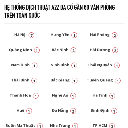
HỆ THỐNG DỊCH THUẬT A2Z ĐÃ CÓ GẦN 60 VĂN PHÒNG
TRÊN TOÀN QUỐC
Hà Nội
Hưng Yên
Hải Phòng
7
1
2
Quảng Ninh
Bắc Ninh
Hải Dương
1
2
2
Nam Định
Ninh Bình
Thái Nguyên
1
1
1
Thái Bình
Bắc Giang
Tuyên Quang
1
1
1
Thanh Hóa
Nghệ An
Hà Tĩnh
1
1
1
Huế
Đà Nẵng
Bình Định
1
2
1
Buôn Ma Thuật
Nha Trang
TP.HCM
1
1
3