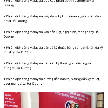
+ Phiên dịch tiếng
Malaysia
báo cáo phân tích thị trường tại Hải
Dương
+ Phiên dịch tiếng
Malaysia
giấy đăng ký kinh doanh, giấy phép đầu
tư tại Hải Dương
+ Phiên dịch tiếng
Malaysia
văn bản luật, nghị định, thông tư tại Hải
Dương
+ Phiên dịch tiếng
Malaysia
bản vẽ kỹ thuật, bằng sáng chế, tài liệu kỹ
thuật tại Hải Dương
+ Phiên dịch tiếng
Malaysia
báo cáo kỹ thuật, giao diện người
dùng tại Hải Dương
+ Phiên dịch tiếng
Malaysia
hướng dẫn bảo trì, hướng dẫn kỹ thuật,
user manual tại Hải Dương