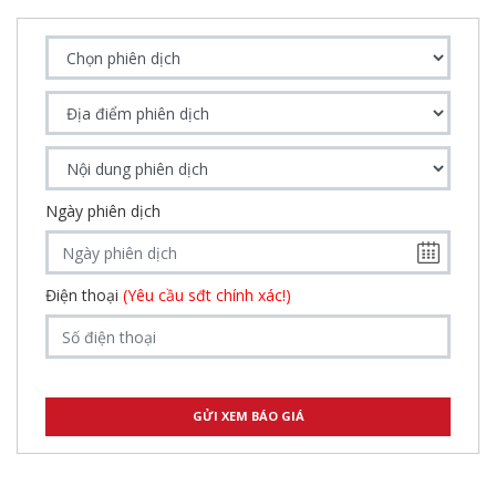
Ngày phiên dịch
Điện thoại
(Yêu cầu sđt chính xác!)