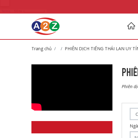
Trang chủ
PHIÊN DỊCH TIẾNG THÁI LAN UY T
PHIÊ
Phiên dị
Ngà