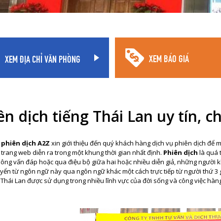
XEM ĐỊA CHỈ VĂN PHÒNG
XEM BÁO GIÁ
ên dịch tiếng Thái Lan uy tín, 
 phiên dịch A2Z
xin giới thiệu đến quý khách hàng dịch vụ phiên dịch để m
 trang web diễn ra trong một khung thời gian nhất định.
Phiên dịch
là quá t
hông vấn đáp hoặc qua điệu bộ giữa hai hoặc nhiều diễn giả, những người k
uyển từ ngôn ngữ này qua ngôn ngữ khác một cách trực tiếp từ người thứ 3 
a
Thái Lan
được sử dụng trong nhiều lĩnh vực của đời sống và công việc hàn