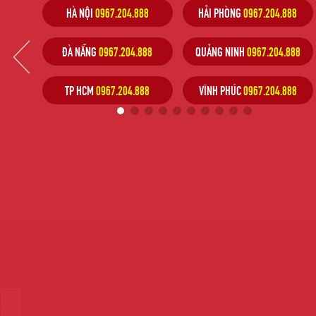
888
HÀ NỘI
0967.204.888
HẢI PHÒNG
0967.204.888
4.888
ĐÀ NẴNG
0967.204.888
QUẢNG NINH
0967.204.888
.888
TP HCM
0967.204.888
VĨNH PHÚC
0967.204.888