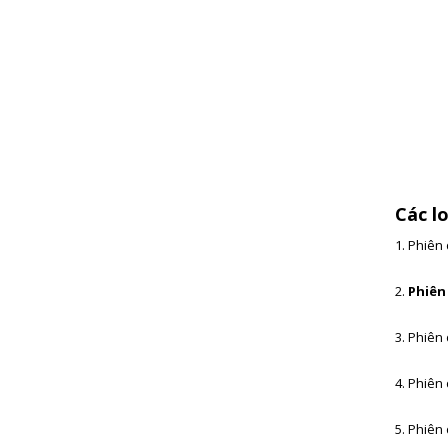
Các lo
1. Phiên 
2.
Phiên
3. Phiên 
4. Phiên 
5. Phiên 