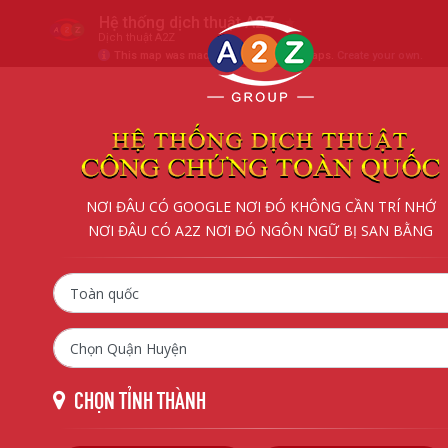
NƠI ĐÂU CÓ GOOGLE NƠI ĐÓ KHÔNG CẦN TRÍ NHỚ
NƠI ĐÂU CÓ A2Z NƠI ĐÓ NGÔN NGỮ BỊ SAN BẰNG
CHỌN TỈNH THÀNH