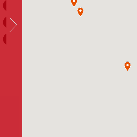
BẮC GIANG
0967.204.888
HƯNG YÊN
0967.204.888
H
PHÚ THỌ
0967.204.888
THÁI NGUYÊN
0967.204.888
NA
BẮC NINH
0967.204.888
TUYÊN QUANG
0967.204.888
HẢ