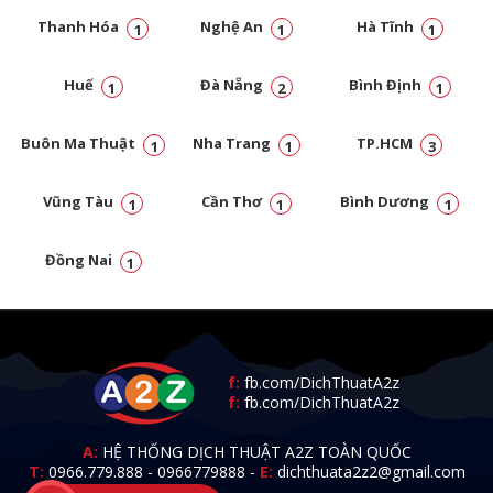
Thanh Hóa
Nghệ An
Hà Tĩnh
1
1
1
Huế
Đà Nẵng
Bình Định
1
2
1
Buôn Ma Thuật
Nha Trang
TP.HCM
1
1
3
Vũng Tàu
Cần Thơ
Bình Dương
1
1
1
Đồng Nai
1
f:
fb.com/DichThuatA2z
f:
fb.com/DichThuatA2z
A:
HỆ THỐNG DỊCH THUẬT A2Z TOÀN QUỐC
T:
0966.779.888
-
0966779888
-
E:
dichthuata2z2@gmail.com