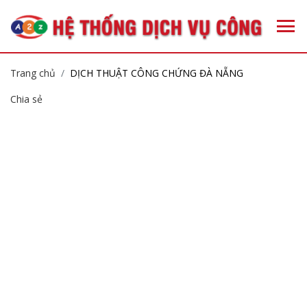
Trang chủ
DỊCH THUẬT CÔNG CHỨNG ĐÀ NẴNG
Chia sẻ