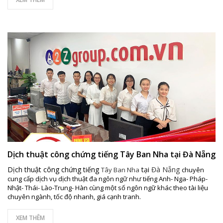
Dịch thuật công chứng tiếng Tây Ban Nha tại Đà Nẵng
Dịch thuật công chứng tiếng
tại
Đà Nẵng
Tây Ban Nha
chuyên
cung cấp dịch vụ dịch thuật đa ngôn ngữ như tiếng Anh- Nga- Pháp-
Nhật- Thái- Lào-Trung- Hàn cùng một số ngôn ngữ khác theo tài liệu
chuyên ngành, tốc độ nhanh, giá cạnh tranh.
XEM THÊM