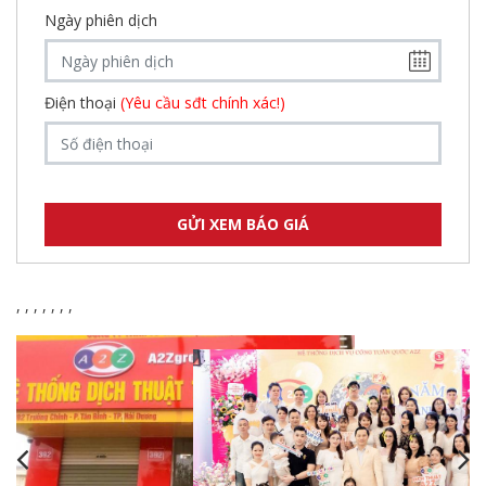
Ngày phiên dịch
Điện thoại
(Yêu cầu sđt chính xác!)
,
,
,
,
,
,
,