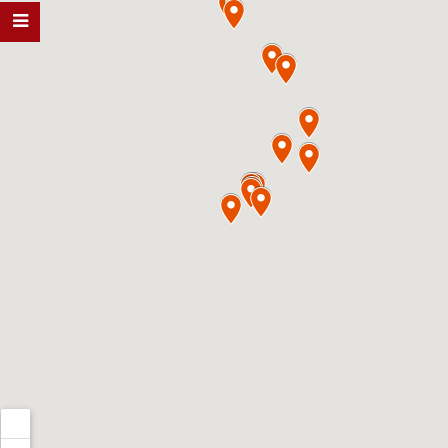
BẮC GIANG
0967.204.888
HƯNG YÊN
0967.204.888
HÀ N
PHÚ THỌ
0967.204.888
THÁI NGUYÊN
0967.204.888
NAM Đ
BẮC NINH
0967.204.888
TUYÊN QUANG
0967.204.888
HẢI DƯ