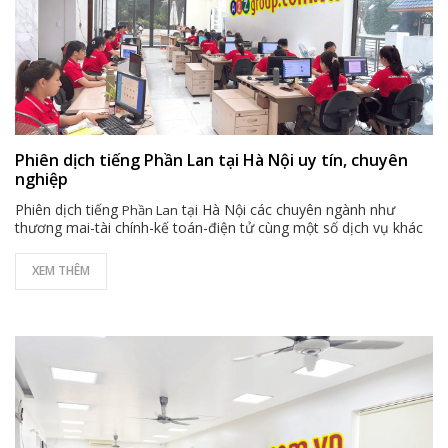
Phiên dịch tiếng Phần Lan tại Hà Nội uy tín, chuyên
nghiệp
Phiên dịch tiếng
tại Hà Nội các chuyên ngành như
Phần
Lan
thương mai-tài chính-kế toán-điện tử cùng một số dịch vụ khác
XEM THÊM