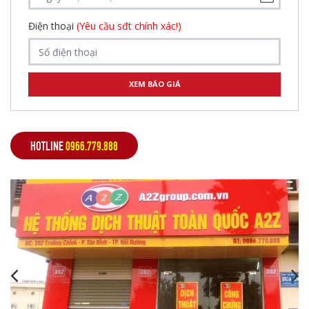
Điện thoại
(Yêu cầu sđt chính xác!)
HOTLINE
0966.779.888
,
,
,
,
,
,
,