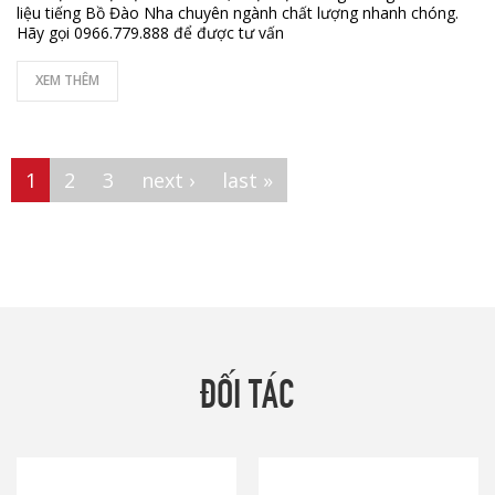
liệu tiếng Bồ Đào Nha chuyên ngành chất lượng nhanh chóng.
Hãy gọi 0966.779.888 để được tư vấn
XEM THÊM
Pages
1
2
3
next ›
last »
ĐỐI TÁC