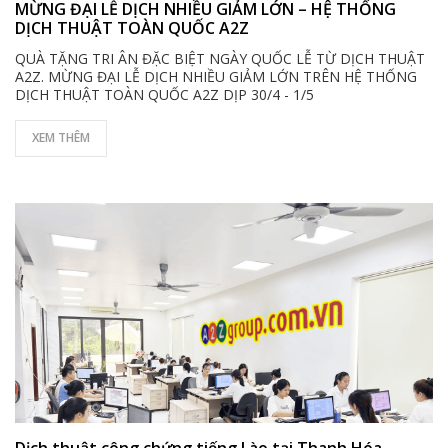
MỪNG ĐẠI LỄ DỊCH NHIỀU GIẢM LỚN – HỆ THỐNG
DỊCH THUẬT TOÀN QUỐC A2Z
QUÀ TẶNG TRI ÂN ĐẶC BIỆT NGÀY QUỐC LỄ TỪ DỊCH THUẬT
A2Z. MỪNG ĐẠI LỄ DỊCH NHIỀU GIẢM LỚN TRÊN HỆ THỐNG
DỊCH THUẬT TOÀN QUỐC A2Z DỊP 30/4 - 1/5
XEM THÊM