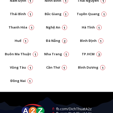
Nam Định
Ninh Bình
Thái Nguyên
1
1
1
Thái Bình
Bắc Giang
Tuyên Quang
1
1
1
Thanh Hóa
Nghệ An
Hà Tĩnh
1
1
1
Huế
Đà Nẵng
Bình Định
1
2
1
Buôn Ma Thuật
Nha Trang
TP.HCM
1
1
3
Vũng Tàu
Cần Thơ
Bình Dương
1
1
1
Đồng Nai
1
f:
fb.com/DichThuatA2z