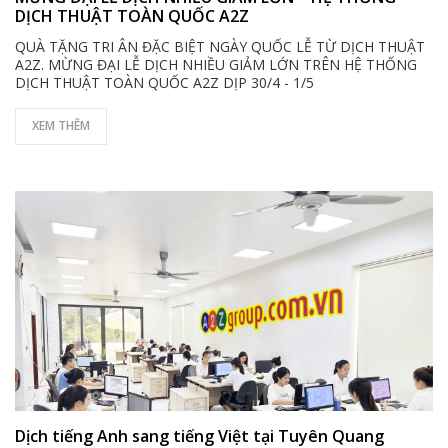
DỊCH THUẬT TOÀN QUỐC A2Z
QUÀ TẶNG TRI ÂN ĐẶC BIỆT NGÀY QUỐC LỄ TỪ DỊCH THUẬT
A2Z. MỪNG ĐẠI LỄ DỊCH NHIỀU GIẢM LỚN TRÊN HỆ THỐNG
DỊCH THUẬT TOÀN QUỐC A2Z DỊP 30/4 - 1/5
XEM THÊM
Dịch tiếng Anh sang tiếng Việt tại Tuyên Quang