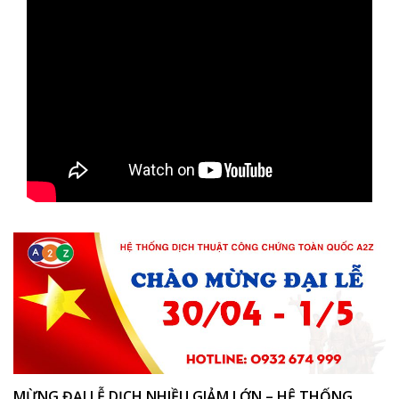
MỪNG ĐẠI LỄ DỊCH NHIỀU GIẢM LỚN – HỆ THỐNG