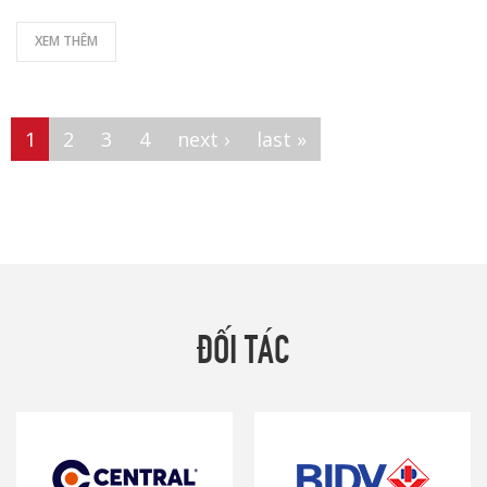
XEM THÊM
Pages
1
2
3
4
next ›
last »
ĐỐI TÁC