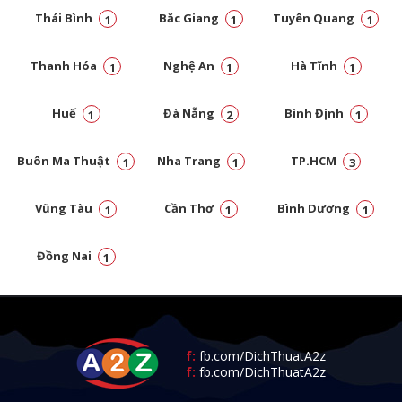
Thái Bình
Bắc Giang
Tuyên Quang
1
1
1
Thanh Hóa
Nghệ An
Hà Tĩnh
1
1
1
Huế
Đà Nẵng
Bình Định
1
2
1
Buôn Ma Thuật
Nha Trang
TP.HCM
1
1
3
Vũng Tàu
Cần Thơ
Bình Dương
1
1
1
Đồng Nai
1
f:
fb.com/DichThuatA2z
f:
fb.com/DichThuatA2z