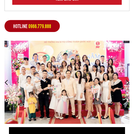
HOTLINE
0966.779.888
,
,
,
,
,
,
,