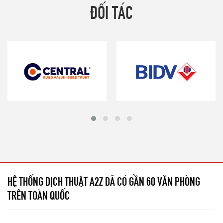
ĐỐI TÁC
HỆ THỐNG DỊCH THUẬT A2Z ĐÃ CÓ GẦN 60 VĂN PHÒNG
TRÊN TOÀN QUỐC