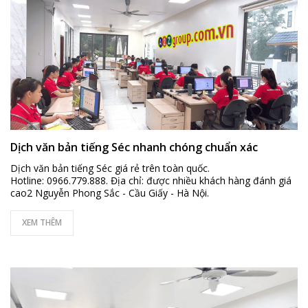
Dịch văn bản tiếng Séc nhanh chóng chuẩn xác
Dịch văn bản tiếng Séc giá rẻ trên toàn quốc.
Hotline: 0966.779.888. Địa chỉ: được nhiều khách hàng đánh giá
cao2 Nguyễn Phong Sắc - Cầu Giấy - Hà Nội.
XEM THÊM