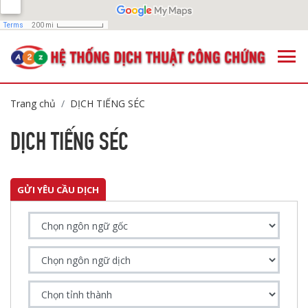
Trang chủ
DỊCH TIẾNG SÉC
DỊCH TIẾNG SÉC
GỬI YÊU CẦU DỊCH