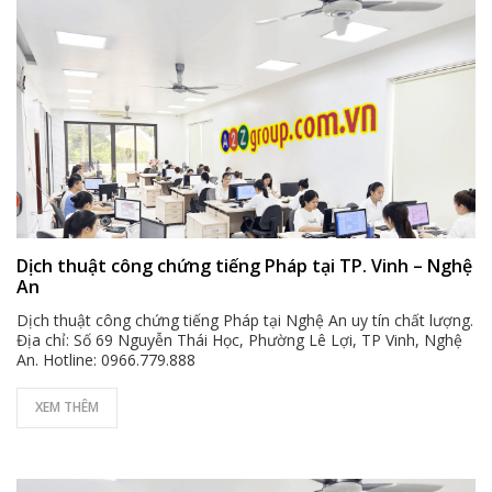
Dịch thuật công chứng tiếng Pháp tại TP. Vinh – Nghệ
An
Dịch thuật công chứng tiếng Pháp tại Nghệ An uy tín chất lượng.
Địa chỉ: Số 69 Nguyễn Thái Học, Phường Lê Lợi, TP Vinh, Nghệ
An. Hotline: 0966.779.888
XEM THÊM