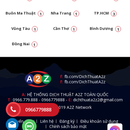
Buôn Ma Thuật
Nha Trang
TP.HCM
1
1
3
Vũng Tàu
Cần Thơ
Bình Dương
1
1
1
Đồng Nai
1
f:
fb.com/DichThuatA2z
f:
fb.com/DichThuatA2z
A:
HỆ THỐNG DỊCH THUẬT A2Z TOÀN QUỐC
T:
0966.779.888
-
0966779888
-
E:
dichthuata2z2@gmail.com
© 2009 - 2019 A2Z Network
0966779888
Tuyển dụng
Liên hệ
Đăng ký
Điều khoản sử dụng
Chính sách bảo mật