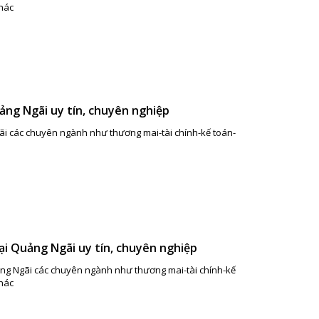
khác
uảng Ngãi uy tín, chuyên nghiệp
ãi các chuyên ngành như thương mai-tài chính-kế toán-
tại Quảng Ngãi uy tín, chuyên nghiệp
ng Ngãi các chuyên ngành như thương mai-tài chính-kế
khác