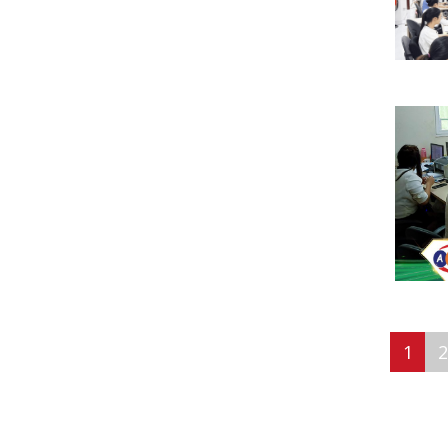
Pag
1
2