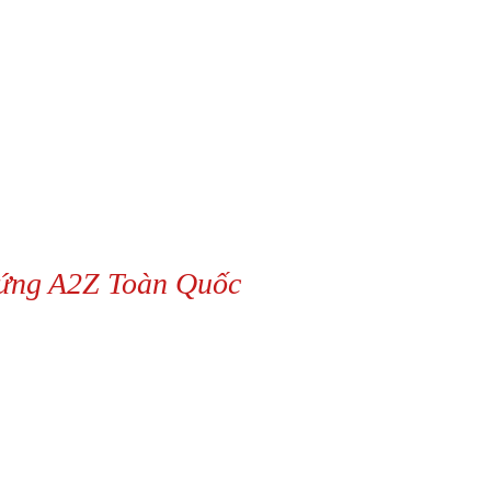
ứng A2Z Toàn Quốc