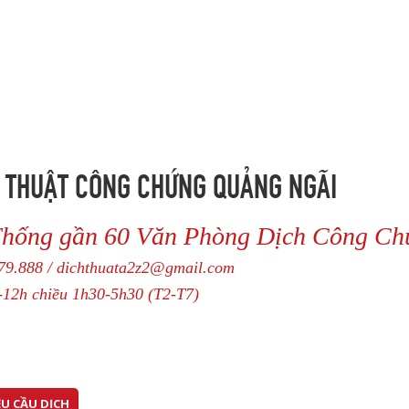
 THUẬT CÔNG CHỨNG QUẢNG NGÃI
hống gần 60 Văn Phòng Dịch Công Ch
79.888 / dichthuata2z2@gmail.com
-12h chiều 1h30-5h30 (T2-T7)
ÊU CẦU DỊCH