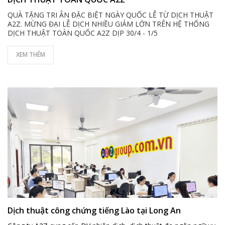
QUÀ TẶNG TRI ÂN ĐẶC BIỆT NGÀY QUỐC LỄ TỪ DỊCH THUẬT
A2Z. MỪNG ĐẠI LỄ DỊCH NHIỀU GIẢM LỚN TRÊN HỆ THỐNG
DỊCH THUẬT TOÀN QUỐC A2Z DỊP 30/4 - 1/5
XEM THÊM
Dịch thuật công chứng tiếng Lào tại Long An