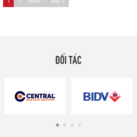
1
2
next ›
last »
ĐỐI TÁC