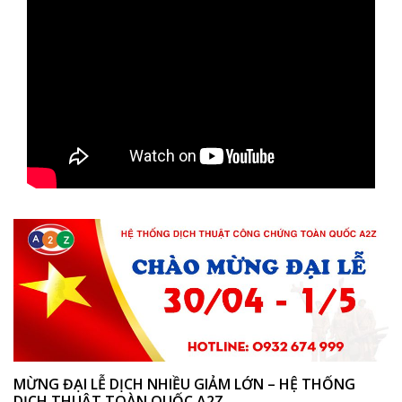
MỪNG ĐẠI LỄ DỊCH NHIỀU GIẢM LỚN – HỆ THỐNG
DỊCH THUẬT TOÀN QUỐC A2Z