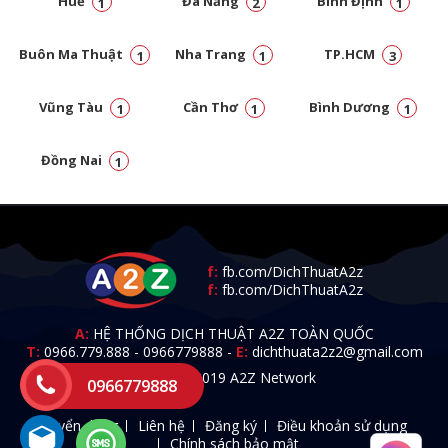
Huế
Đà Nẵng
Bình Định
1
2
1
Buôn Ma Thuật
Nha Trang
TP.HCM
1
1
3
Vũng Tàu
Cần Thơ
Bình Dương
1
1
1
Đồng Nai
1
f:
fb.com/DichThuatA2z
f:
fb.com/DichThuatA2z
A:
HỆ THỐNG DỊCH THUẬT A2Z TOÀN QUỐC
T:
0966.779.888
-
0966779888
-
E:
dichthuata2z2@gmail.com
© 2009 - 2019 A2Z Network
0966779888
Tuyển dụng
Liên hệ
Đăng ký
Điều khoản sử dụng
Chính sách bảo mật