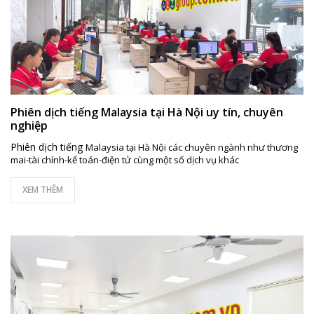
Phiên dịch tiếng Malaysia tại Hà Nội uy tín, chuyên
nghiệp
Phiên dịch tiếng
Malaysia
tại Hà Nội các chuyên ngành như thương
mai-tài chính-kế toán-điện tử cùng một số dịch vụ khác
XEM THÊM