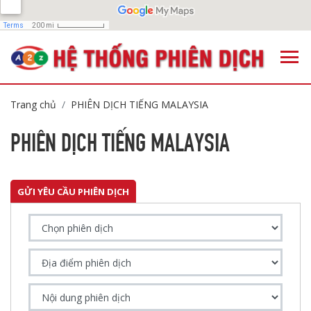
Trang chủ
PHIÊN DỊCH TIẾNG MALAYSIA
PHIÊN DỊCH TIẾNG MALAYSIA
GỬI YÊU CẦU PHIÊN DỊCH