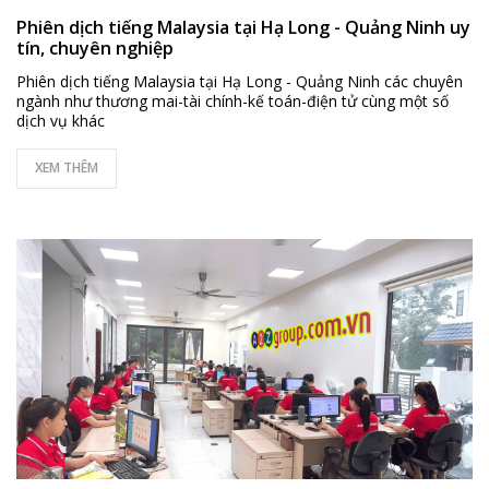
Phiên dịch tiếng Malaysia tại Hạ Long - Quảng Ninh uy
tín, chuyên nghiệp
Phiên dịch tiếng Malaysia tại Hạ Long - Quảng Ninh các chuyên
ngành như thương mai-tài chính-kế toán-điện tử cùng một số
dịch vụ khác
XEM THÊM