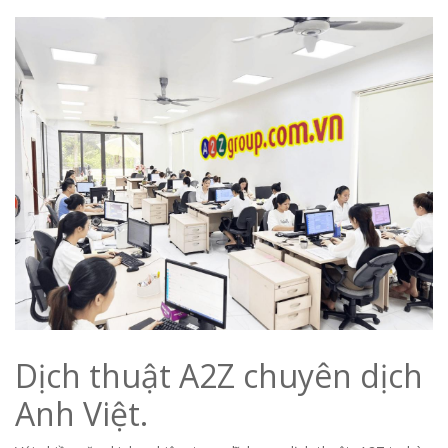
Dịch thuật A2Z chuyên dịch
Anh Việt.