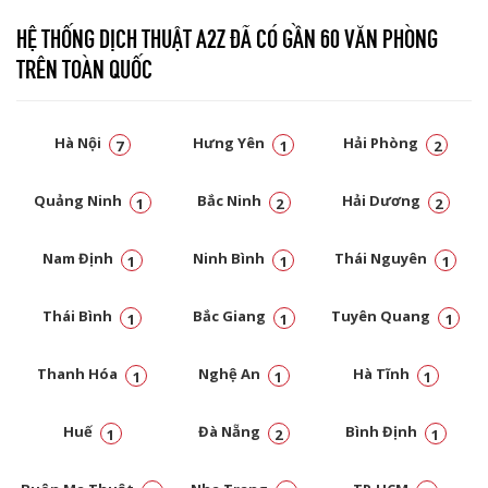
HỆ THỐNG DỊCH THUẬT A2Z ĐÃ CÓ GẦN 60 VĂN PHÒNG
TRÊN TOÀN QUỐC
Hà Nội
Hưng Yên
Hải Phòng
7
1
2
Quảng Ninh
Bắc Ninh
Hải Dương
1
2
2
Nam Định
Ninh Bình
Thái Nguyên
1
1
1
Thái Bình
Bắc Giang
Tuyên Quang
1
1
1
Thanh Hóa
Nghệ An
Hà Tĩnh
1
1
1
Huế
Đà Nẵng
Bình Định
1
2
1