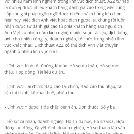
Với nhiều năm kinh nghiệm trong lĩnh vực dịch thuật, A2Z tự hào
là đơn vị được nhiều khách hàng đánh giá cao trong việc cung
cấp các giải pháp ngôn ngữ được nhiều khách hàng lựa chọn
hiện nay. Việc dịch Anh Việt hoặc dịch ngược lại, chúng tôi luôn
nhận được sự đánh giá cao từ phía khách hàng! Đội ngũ dịch
Anh Việt có nhiều năm kinh nghiệm biên soạn tài liệu,
dịch tiếng
anh
cho nhiều công ty, doanh nghiệp, tổ chức trong nhiều lĩnh
vực khác nhau. Dịch thuật A2Z có thể dịch Anh Việt chuyên
ngành ở nhiều lĩnh vực như:
- Lĩnh vực Kinh tế- Chứng Khoán: Hồ sơ dự thầu, Hồ sơ mời
thầu, Hợp đồng, Tài liệu dự án..
- Lĩnh vực Tài chính: Báo cáo tài chính, Báo cáo thu nhập, tài
liệu tài chính, kê khai thuế, phiếu thu...
- Lĩnh vực Y dược, Hóa chất: bệnh án, Đơn thuốc, Sổ y bạ...
- Hồ sơ cá nhân, doanh nghiệp: Hồ sơ du học, Hồ sơ visa, Hợp
đồng lao động, Quyết định doanh nghiệp, Hồ sơ thành lập văn
phòng đại diện, Sơ yếu lý lịch, lý lịch tư pháp, bằng cấp, bằng