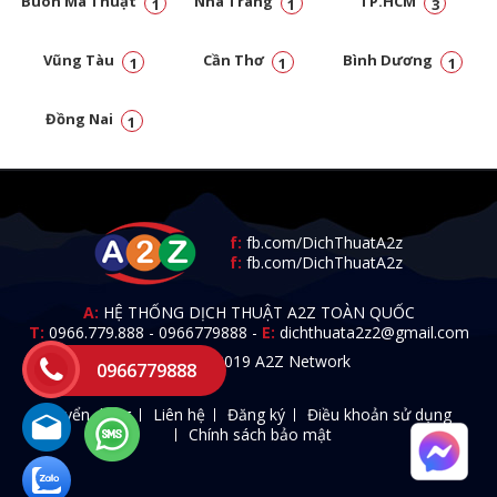
Buôn Ma Thuật
Nha Trang
TP.HCM
1
1
3
Vũng Tàu
Cần Thơ
Bình Dương
1
1
1
Đồng Nai
1
f:
fb.com/DichThuatA2z
f:
fb.com/DichThuatA2z
A:
HỆ THỐNG DỊCH THUẬT A2Z TOÀN QUỐC
T:
0966.779.888
-
0966779888
-
E:
dichthuata2z2@gmail.com
© 2009 - 2019 A2Z Network
0966779888
Tuyển dụng
Liên hệ
Đăng ký
Điều khoản sử dụng
Chính sách bảo mật