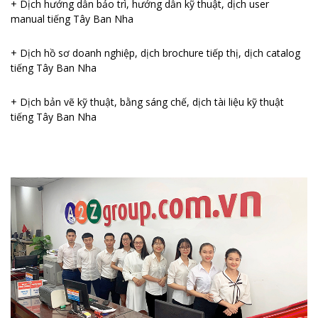
+ Dịch hướng dẫn bảo trì, hướng dẫn kỹ thuật, dịch user
manual tiếng Tây Ban Nha
+ Dịch hồ sơ doanh nghiệp, dịch brochure tiếp thị, dịch catalog
tiếng Tây Ban Nha
+ Dịch bản vẽ kỹ thuật, bằng sáng chế, dịch tài liệu kỹ thuật
tiếng Tây Ban Nha