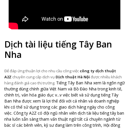
Dịch tài liệu tiếng Tây Ban
Nha
Để đáp ứng thuận lợi cho nhu cầu công việc
công ty dịch thuật
A2Z
chuyên cung cấp dịch vụ
Dịch thuật Hà Nội
được nhiều khách
Tiếng Tây Ban Nha xem là ngôn ngữ
hàng đánh giá cao thị trường.
thường dùng chính giữa Việt Nam và Bồ Đào Nha trong kinh tế,
chính trị, văn hóa giáo dục v...v việc biết và sử dụng tiếng Tây
Ban Nha được xem là lợi thế đối với cá nhân và doanh nghiệp
khi có thể sử dụng trong các giao dịch hàng ngày cho công
việc. Công ty A2Z có đội ngũ nhân viên dịch tài liệu tiếng tây ban
nha luôn sẵn sàng tham vấn thuật ngữ tất cả chuyên ngành từ
bác sĩ các bênh viên, kỹ sư đang làm trên công trình, Hội đồng