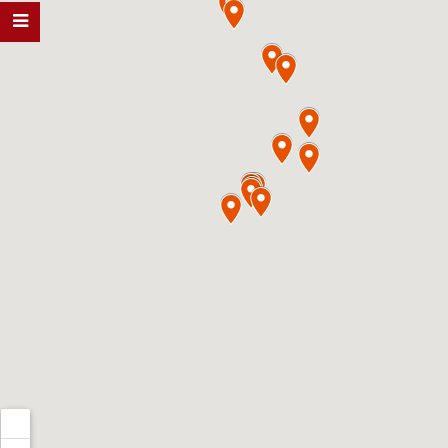
BẮC GIANG
0966.779.888
HƯNG YÊN
0966.779.888
HÀ N
PHÚ THỌ
0966.779.888
THÁI NGUYÊN
0966.779.888
NAM Đ
BẮC NINH
0966.779.888
TUYÊN QUANG
0966.779.888
HẢI DƯ