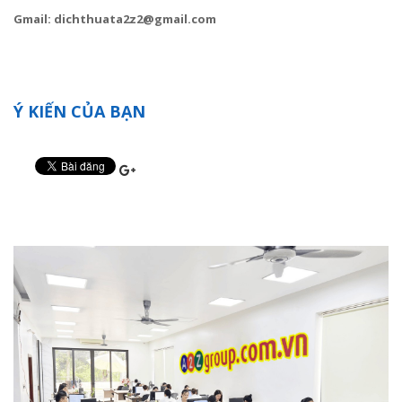
Gmail: dichthuata2z2@gmail.com
Ý KIẾN CỦA BẠN