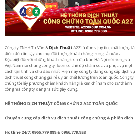
Công ty TNHH Tư Vấn &
Dịch Thuật
A2Z là đơn vị uy tín, chất lượng là
điểm đến tin cậy cho mọi đối tượng khách hàng trong cả nước.
Đặc biệt đối với những khách hàng trên địa bàn Hà Nội nói riêng và
Việt Nam nói chung công ty luôn có chế độ chăm sóc và phục vụ một
cách tận tình và chu đáo nhất. Hiện nay công ty đang cung cấp dịch vụ
dịch thuật công chứng giá rẻ uy tín chất lượng trên toàn quốc. Công ty
chúng tôi lấy phương châm khách hàng là kim chỉ nam cho sự thành
công mà công ty đang ra sức gây dựng.
HỆ THỐNG DỊCH THUẬT CÔNG CHỨNG A2Z TOÀN QUỐC
Chuyên cung cấp dịch vụ dịch thuật công chứng & phiên dịch
Hotline 24/7: 0966.779.888 & 0966.779.888