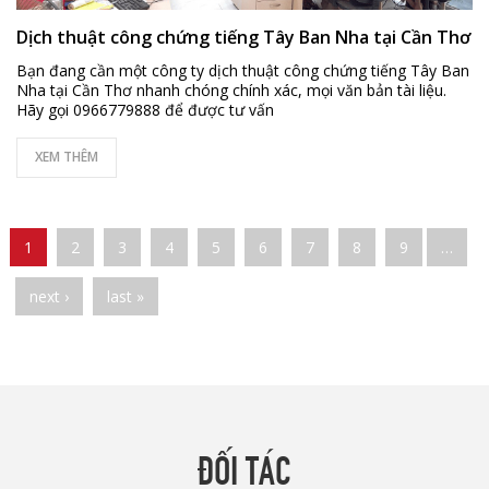
Dịch thuật công chứng tiếng Tây Ban Nha tại Cần Thơ
Bạn đang cần một công ty dịch thuật công chứng tiếng Tây Ban
Nha tại Cần Thơ nhanh chóng chính xác, mọi văn bản tài liệu.
Hãy gọi 0966779888 để được tư vấn
XEM THÊM
Pages
1
2
3
4
5
6
7
8
9
…
next ›
last »
ĐỐI TÁC