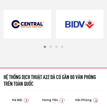
HỆ THỐNG DỊCH THUẬT A2Z ĐÃ CÓ GẦN 60 VĂN PHÒNG
TRÊN TOÀN QUỐC
Hà Nội
Hưng Yên
Hải Phòng
7
1
2