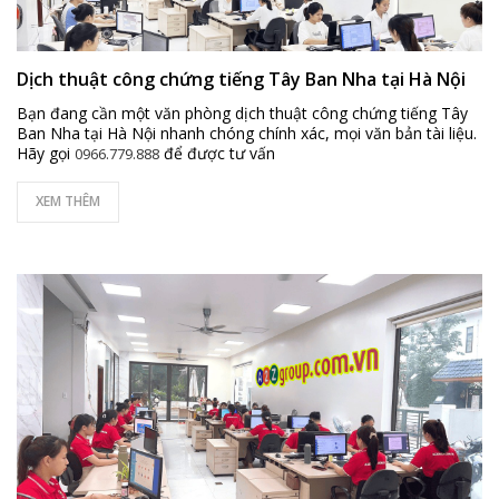
Dịch thuật công chứng tiếng Tây Ban Nha tại Hà Nội
Bạn đang cần một văn phòng dịch thuật công chứng tiếng Tây
Ban Nha tại Hà Nội nhanh chóng chính xác, mọi văn bản tài liệu.
Hãy gọi
để được tư vấn
0966.779.888
XEM THÊM