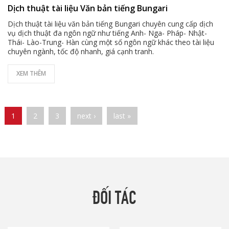
Dịch thuật tài liệu Văn bản tiếng Bungari
Dịch thuật tài liệu văn bản tiếng Bungari chuyên cung cấp dịch
vụ dịch thuật đa ngôn ngữ như tiếng Anh- Nga- Pháp- Nhật-
Thái- Lào-Trung- Hàn cùng một số ngôn ngữ khác theo tài liệu
chuyên ngành, tốc độ nhanh, giá cạnh tranh.
XEM THÊM
Pages
1
2
3
next ›
last »
ĐỐI TÁC