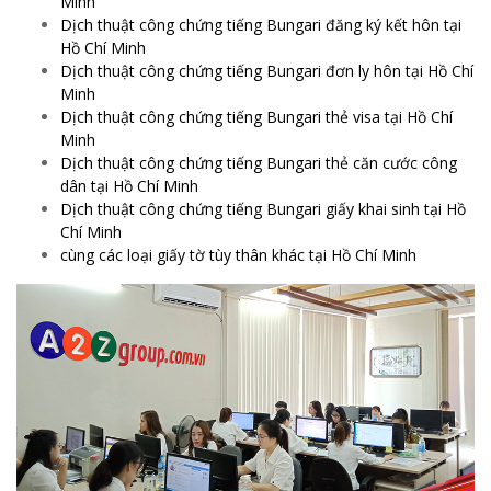
Minh
Dịch thuật công chứng tiếng Bungari đăng ký kết hôn tại
Hồ Chí Minh
Dịch thuật công chứng tiếng Bungari đơn ly hôn tại Hồ Chí
Minh
Dịch thuật công chứng tiếng Bungari thẻ visa tại Hồ Chí
Minh
Dịch thuật công chứng tiếng Bungari thẻ căn cước công
dân tại Hồ Chí Minh
Dịch thuật công chứng tiếng Bungari giấy khai sinh tại Hồ
Chí Minh
cùng các loại giấy tờ tùy thân khác tại Hồ Chí Minh