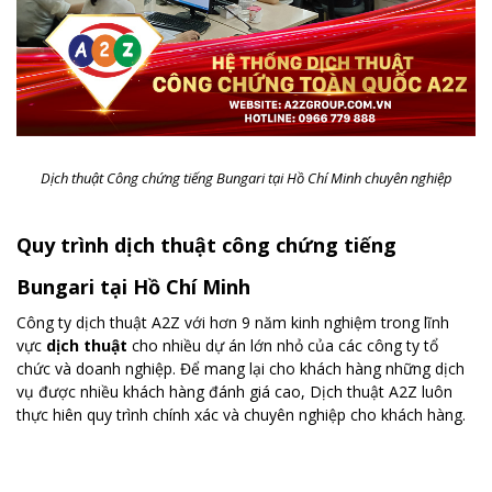
Dịch thuật Công chứng tiếng Bungari tại Hồ Chí Minh chuyên nghiệp
Quy trình dịch thuật công chứng tiếng
Bungari tại Hồ Chí Minh
Công ty dịch thuật A2Z với hơn 9 năm kinh nghiệm trong lĩnh
vực
dịch thuật
cho nhiều dự án lớn nhỏ của các công ty tổ
chức và doanh nghiệp. Để mang lại cho khách hàng những dịch
vụ được nhiều khách hàng đánh giá cao, Dịch thuật A2Z luôn
thực hiên quy trình chính xác và chuyên nghiệp cho khách hàng.