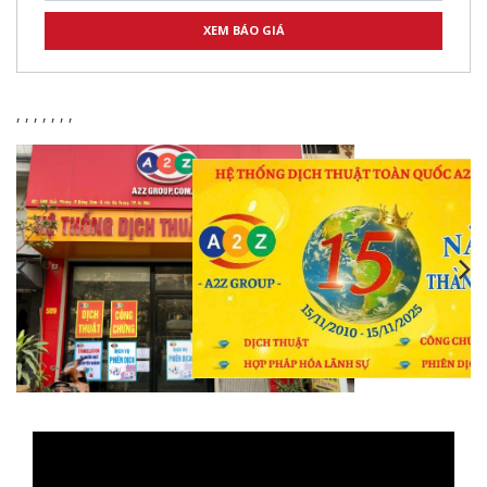
,
,
,
,
,
,
,