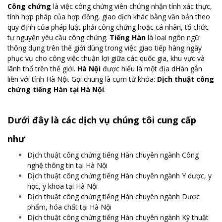
Công chứng
là việc công chứng viên chứng nhận tính xác thực,
tính hợp pháp của hợp đồng, giao dịch khác bằng văn bản theo
quy định của pháp luật phải công chứng hoặc cá nhân, tổ chức
tự nguyện yêu cầu công chứng.
Tiếng Hàn
là loại ngôn ngữ
thông dụng trên thế giới dùng trong việc giao tiếp hàng ngày
phục vụ cho công việc thuận lợi giữa các quốc gia, khu vực và
lãnh thổ trên thế giới.
Hà Nội
được hiểu là một địa dHàn gắn
liền với tỉnh Hà Nội. Gọi chung là cụm từ khóa:
Dịch thuật công
chứng tiếng Hàn tại Hà Nội
.
Dưới đây là các dịch vụ chúng tôi cung cấp
như
Dịch thuật công chứng tiếng Hàn chuyên ngành Công
nghệ thông tin tại Hà Nội
Dịch thuật công chứng tiếng Hàn chuyên ngành Y dược, y
học, y khoa tại Hà Nội
Dịch thuật công chứng tiếng Hàn chuyên ngành Dược
phẩm, hóa chất tại Hà Nội
Dịch thuật công chứng tiếng Hàn chuyên ngành Kỹ thuật