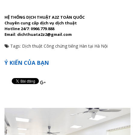
HỆ THỐNG DỊCH THUẬT A2Z TOÀN QUỐC
Chuyên cung cấp dịch vụ dịch thuật
Hotline 24/7: 0966.779.888
Email: dichthuata2z2@gmail.com
Tags:
Dịch thuật Công chứng tiếng Hàn tại Hà Nội
Ý KIẾN CỦA BẠN