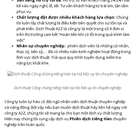
Sẵn sàng hỗ trợ tối đa:
Hỗ trợ, tư vấn khách hàng 24/24h bất
kể vào ngày nghỉ, lễ, tết. Tư vấn khách hàng từ trái tim, tận tâm
phục vụ.
Chất lượng đặt được nhiều khách hàng lựa chọn:
Chúng
tôi luôn lấy chất lượng là điều kiện tiên quyết cho sự tồn tại và
phát triển. Dịch Thuật A2Z là công ty là một trong số ít đơn vị
trên thị trường cam kết “Hoàn tiền khi có lỗi trong quá trình làm
việc”
Nhân sự chuyên nghiệp:
phiên dịch viên là những cử nhân,
thạc sỹ, tiến sỹ,… đã có nhiều năm kinh nghiệm hoạt động trong
lĩnh vực dịch thuật. Trải qua quy trình tuyển dụng, kiểm tra
năng lực khắt khe.
Dịch thuật Công chứng tiếng Hàn tại Hà Nội uy tín chuyên nghiệp
Công ty luôn tự hào có đội ngũ nhân viên dịch thuật chuyên nghiệp
và năng động. Bởi vậy nếu bạn muốn dịch thuật hãy liên hệ ngay với
công ty A2Z, chúng tôi sẽ mang lại cho bạn một dịch vụ chất lượng.
Hiện nay chúng tôi cung cấp dịch vụ
Phiên dịch tiêng Hàn
chuyên
nghiệp trên toàn quốc.