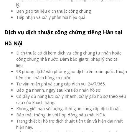
lý.
Bàn giao tài liệu dịch thuật công chứng.
Tiếp nhận và xử lý phản hồi hiệu quả .
Dịch vụ dịch thuật công chứng tiếng Hàn tại
Hà Nội
Dịch thuật có đi kèm dịch vụ công chứng tư nhân hoặc
công chứng nhà nước. Đàm bảo gía trị pháp lý cho tài
liệu.
98 phòng dịch/ văn phòng giao dịch trên toàn quốc, thuận
tiện cho khách hàng cả nước
Tư vẫn miễn phí và cung cấp dịch vụ: 24/7/365.
Báo giá nhanh, ngay sau khi tiếp nhận hồ sơ.
Có đầy đủ năng lực xử lý nhanh, xử lý gấp hồ sơ theo yêu
cầu của khách hàng.
Không giới hạn số lượng, thời gian cung cấp dịch thuật.
Bảo mật thông tin với hợp đồng bảo mật NDA.
Trang thiết bị hỗ trợ dịch thuật tiên tiến và hiện đại nhất
hiện nay.