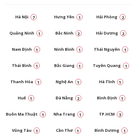
Hà Nội
Hưng Yên
Hải Phòng
7
1
2
Quảng Ninh
Bắc Ninh
Hải Dương
1
2
2
Nam Định
Ninh Bình
Thái Nguyên
1
1
1
Thái Bình
Bắc Giang
Tuyên Quang
1
1
1
Thanh Hóa
Nghệ An
Hà Tĩnh
1
1
1
Huế
Đà Nẵng
Bình Định
1
2
1
Buôn Ma Thuật
Nha Trang
TP.HCM
1
1
3
Vũng Tàu
Cần Thơ
Bình Dương
1
1
1