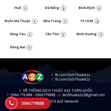
Huế
Đà Nẵng
Bình Định
1
2
1
Buôn Ma Thuật
Nha Trang
TP.HCM
1
1
3
Vũng Tàu
Cần Thơ
Bình Dương
1
1
1
Đồng Nai
1
f:
fb.com/DichThuatA2z
f:
fb.com/DichThuatA2z
A:
HỆ THỐNG DỊCH THUẬT A2Z TOÀN QUỐC
T:
0966.779.888
-
0966779888
-
E:
dichthuata2z2@gmail.com
© 2009 - 2019 A2Z Network
0966779888