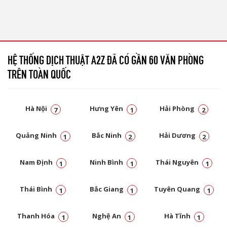
HỆ THỐNG DỊCH THUẬT A2Z ĐÃ CÓ GẦN 60 VĂN PHÒNG
TRÊN TOÀN QUỐC
Hà Nội
Hưng Yên
Hải Phòng
7
1
2
Quảng Ninh
Bắc Ninh
Hải Dương
1
2
2
Nam Định
Ninh Bình
Thái Nguyên
1
1
1
Thái Bình
Bắc Giang
Tuyên Quang
1
1
1
Thanh Hóa
Nghệ An
Hà Tĩnh
1
1
1