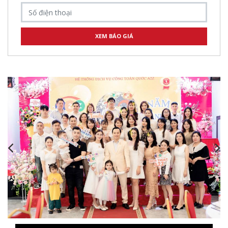
,
,
,
,
,
,
,