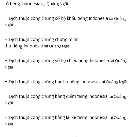
tử tiếng Indonesia
tại Quảng Ngãi
+ Dịch thuật công chứng sổ hộ khẩu tiếng Indonesia
tại Quảng
Ngãi
+ Dịch thuật công chứng chứng minh
thư tiếng Indonesia
tại Quảng Ngãi
+ Dịch thuật công chứng sổ hộ chiếu tiếng Indonesia
tại Quảng
Ngãi
+ Dịch thuật công chứng học bạ tiếng Indonesia
tại Quảng Ngãi
+ Dịch thuật công chứng bảng điểm tiếng Indonesia
tại Quảng
Ngãi
+ Dịch thuật công chứng bằng lái xe tiếng Indonesia
tại Quảng
Ngãi