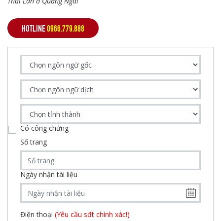
Thái Lan ở Quảng Ngãi
HOTLINE
0966.779.888
Có công chứng
Số trang
Ngày nhận tài liệu
Điện thoại
(Yêu cầu sđt chính xác!)