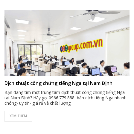
Dịch thuật công chứng tiếng Nga tại Nam Định
Bạn đang tìm một trung tâm dịch thuật công chứng tiếng Nga
tại Nam Định? Hãy gọi 0966.779.888 bản dịch tiếng Nga nhanh
chóng- uy tín- giá rẻ và chất lượng.
XEM THÊM