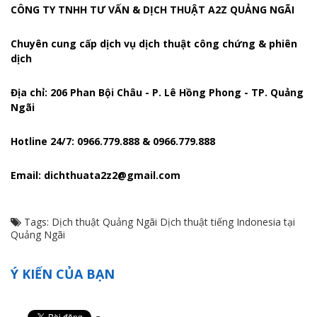
CÔNG TY TNHH TƯ VẤN & DỊCH THUẬT A2Z QUẢNG NGÃI
Chuyên cung cấp dịch vụ dịch thuật công chứng & phiên
dịch
Địa chỉ: 206 Phan Bội Châu - P. Lê Hồng Phong - TP. Quảng
Ngãi
Hotline 24/7: 0966.779.888 & 0966.779.888
Email: dichthuata2z2@gmail.com
Tags:
Dịch thuật Quảng Ngãi
Dịch thuật tiếng Indonesia tại
Quảng Ngãi
Ý KIẾN CỦA BẠN