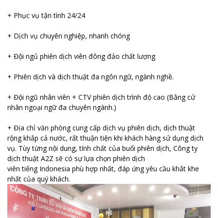
+ Phục vụ tận tình 24/24
+ Dịch vụ chuyên nghiệp, nhanh chóng
+ Đội ngủ phiên dịch viên đông đảo chất lượng
+ Phiên dịch và dịch thuật đa ngôn ngữ, ngành nghề.
+ Đội ngũ nhân viên + CTV phiên dịch trình độ cao (Bằng cử
nhân ngoại ngữ đa chuyên ngành.)
+ Địa chỉ văn phòng cung cấp dịch vụ phiên dịch, dịch thuật
rộng khắp cả nước, rất thuận tiện khi khách hàng sử dụng dịch
vụ. Tùy từng nội dung, tính chất của buổi phiên dịch, Công ty
dịch thuật A2Z sẽ có sự lựa chọn phiên dịch
viên tiếng Indonesia phù hợp nhất, đáp ứng yêu cầu khắt khe
nhất của quý khách.