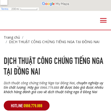
Trang chủ
DỊCH THUẬT CÔNG CHỨNG TIẾNG NGA TẠI ĐỒNG NAI
DỊCH THUẬT CÔNG CHỨNG TIẾNG NGA
TẠI ĐỒNG NAI
Dịch thuật công chứng tiếng Nga tại Đồng Nai
, chuyên nghiệp uy
tín chất lượng. Hãy gọi
để được báo giá được nhiều
0966.779.888
khách hàng đánh giá cao về dịch thuật tiếng nga ở Đồng Nai
HOTLINE
0966.779.888