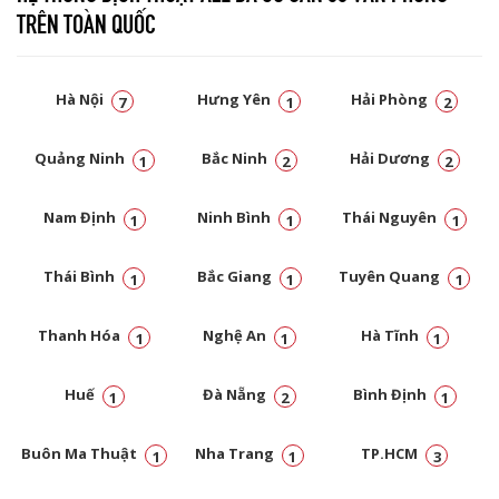
TRÊN TOÀN QUỐC
Hà Nội
Hưng Yên
Hải Phòng
7
1
2
Quảng Ninh
Bắc Ninh
Hải Dương
1
2
2
Nam Định
Ninh Bình
Thái Nguyên
1
1
1
Thái Bình
Bắc Giang
Tuyên Quang
1
1
1
Thanh Hóa
Nghệ An
Hà Tĩnh
1
1
1
Huế
Đà Nẵng
Bình Định
1
2
1
Buôn Ma Thuật
Nha Trang
TP.HCM
1
1
3