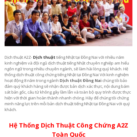
Dịch thuật A2Z-
Dịch thuật
tiếng Nhật tại Đồng Nai với nhiều năm
kinh nghiệm và đội ngũ dịch thuật tiếng Nhật chuyên nghiệp am hiểu
ngôn ngữ trong nhiều chuyên ngành, sẽ làm hài lòng quý khách. Hệ
thống dịch thuật công chứng tiếng Nhật tại Đồng Nai Với kinh nghiệm
hoạt động 8 năm trong ngành
Dịch thuật Đồng Nai
chúng tôi bảo
đảm quý khách hàng sẽ nhận được bản dịch xác thực, nội dung bám
sát bản gốc, câu từ không gây lầm lẫn và toàn bộ quy trình được thực
hiện với thời gian hoàn thành nhanh chóng. Hãy để chúng tôi chứng
minh năng lực trên mỗi bản dịch thuật tiếng Nhật tại Đồng Nai với quý
khách.
Hệ Thống Dịch Thuật Công Chứng A2Z
Toàn Quốc