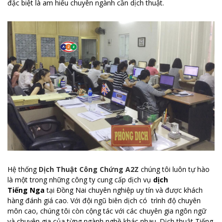
đặc biệt là am hiểu chuyên ngành cần dịch thuật.
Hệ thống
Dịch Thuật Công Chứng A2Z
chúng tôi luôn tự hào
là một trong những công ty cung cấp dịch vụ
dịch
Tiếng Nga
tại Đồng Nai chuyên nghiệp uy tín và được khách
hàng đánh giá cao. Với đội ngũ biên dịch có trình độ chuyên
môn cao, chúng tôi còn cộng tác với các chuyên gia ngôn ngữ
và chuyên gia của từng ngành nghề khác nhau. Dịch thuật Tiếng