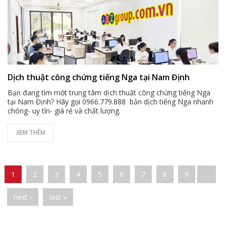
Dịch thuật công chứng tiếng Nga tại Nam Định
Bạn đang tìm một trung tâm dịch thuật công chứng tiếng Nga
tại Nam Định? Hãy gọi 0966.779.888 bản dịch tiếng Nga nhanh
chóng- uy tín- giá rẻ và chất lượng.
XEM THÊM
Pages
1
2
3
4
5
6
7
8
9
…
next ›
last »