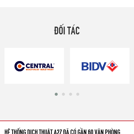
ĐỐI TÁC
HỆ THỐNG DỊCH THUẬT A2Z ĐÃ CÓ GẦN 60 VĂN PHÒNG