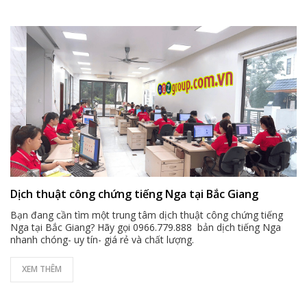
Dịch thuật công chứng tiếng Nga tại Bắc Giang
Bạn đang cần tìm một trung tâm dịch thuật công chứng tiếng
Nga tại Bắc Giang? Hãy gọi 0966.779.888 bản dịch tiếng Nga
nhanh chóng- uy tín- giá rẻ và chất lượng.
XEM THÊM