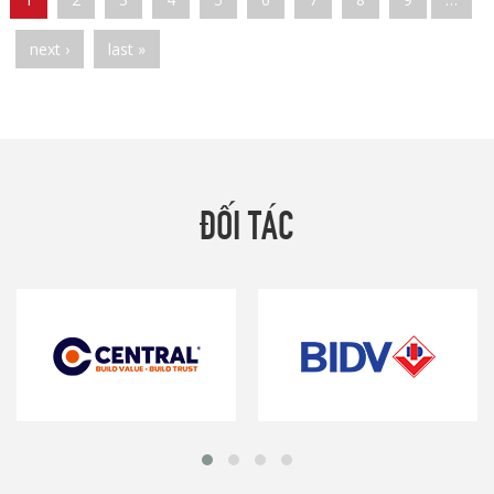
Pages
next ›
last »
ĐỐI TÁC