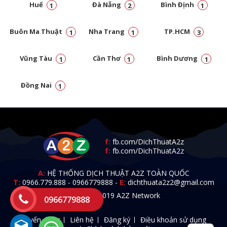
Huế
Đà Nẵng
Bình Định
1
2
1
Buôn Ma Thuật
Nha Trang
TP.HCM
1
1
3
Vũng Tàu
Cần Thơ
Bình Dương
1
1
1
Đồng Nai
1
f:
fb.com/DichThuatA2z
f:
fb.com/DichThuatA2z
A:
HỆ THỐNG DỊCH THUẬT A2Z TOÀN QUỐC
T:
0966.779.888
-
0966779888
-
E:
dichthuata2z2@gmail.com
© 2009 - 2019 A2Z Network
0966779888
Tuyển dụng
Liên hệ
Đăng ký
Điều khoản sử dụng