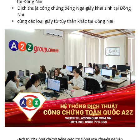
tại Đồng Nai
Dịch thuật công chứng tiếng Nga giấy khai sinh tại Đồng
Nai
cùng các loại giấy tờ tùy thân khác tại Đồng Nai
Dịch thuật Công chứng tiếng Nga tại Đồng Nai chuyên nghiệp