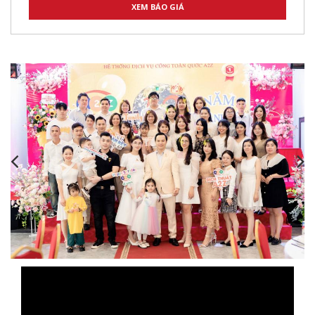
,
,
,
,
,
,
,