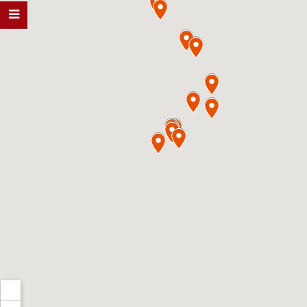
BẮC GIANG
0966.779.888
HƯNG YÊN
0966.779.888
HÀ N
PHÚ THỌ
0966.779.888
THÁI NGUYÊN
0966.779.888
NAM Đ
BẮC NINH
0966.779.888
TUYÊN QUANG
0966.779.888
HẢI DƯ