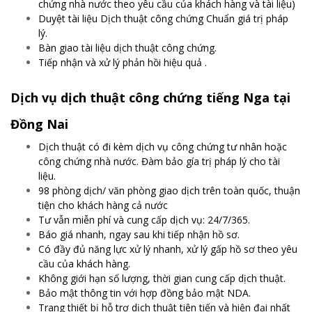
chứng nhà nước theo yêu cầu của khách hàng và tài liệu)
Duyệt tài liệu Dịch thuật công chứng Chuẩn giá trị pháp
lý.
Bàn giao tài liệu dịch thuật công chứng.
Tiếp nhận và xử lý phản hồi hiệu quả .
Dịch vụ dịch thuật công chứng tiếng Nga tại
Đồng Nai
Dịch thuật có đi kèm dịch vụ công chứng tư nhân hoặc
công chứng nhà nước. Đàm bảo gía trị pháp lý cho tài
liệu.
98 phòng dịch/ văn phòng giao dịch trên toàn quốc, thuận
tiện cho khách hàng cả nước
Tư vẫn miễn phí và cung cấp dịch vụ: 24/7/365.
Báo giá nhanh, ngay sau khi tiếp nhận hồ sơ.
Có đầy đủ năng lực xử lý nhanh, xử lý gấp hồ sơ theo yêu
cầu của khách hàng.
Không giới hạn số lượng, thời gian cung cấp dịch thuật.
Bảo mật thông tin với hợp đồng bảo mật NDA.
Trang thiết bị hỗ trợ dịch thuật tiên tiến và hiện đại nhất