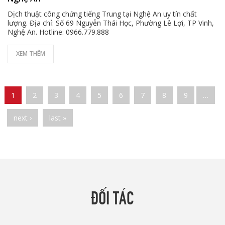
Dịch thuật công chứng tiếng Trung tại Nghệ An uy tín chất
lượng. Địa chỉ: Số 69 Nguyễn Thái Học, Phường Lê Lợi, TP Vinh,
Nghệ An. Hotline: 0966.779.888
XEM THÊM
Pages
1
2
3
4
5
6
7
8
9
…
next ›
last »
ĐỐI TÁC