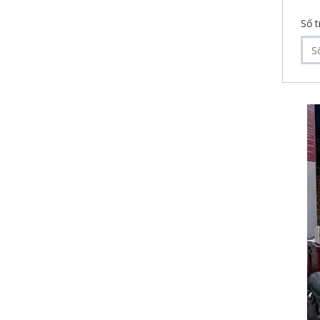
Số t
,
,