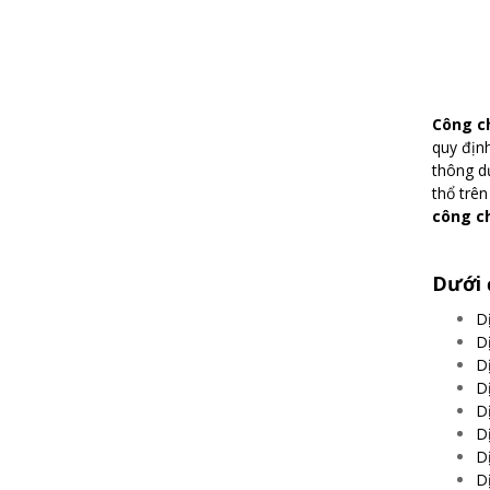
Công c
quy địn
thông dụ
thổ trên
công ch
Dưới 
Dị
Dị
Dị
Dị
Dị
Dị
Dị
Dị