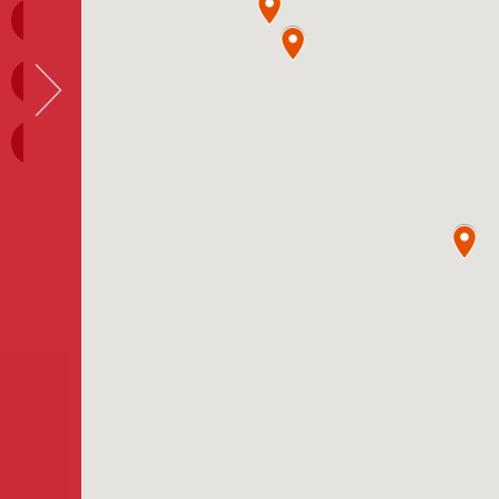
BẮC GIANG
0966.779.888
HƯNG YÊN
0966.779.888
H
PHÚ THỌ
0966.779.888
THÁI NGUYÊN
0966.779.888
NA
BẮC NINH
0966.779.888
TUYÊN QUANG
0966.779.888
HẢ