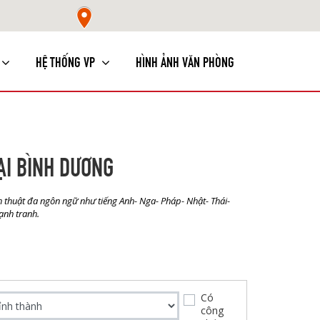
HỆ THỐNG VP
HÌNH ẢNH VĂN PHÒNG
TẠI BÌNH DƯƠNG
h thuật đa ngôn ngữ như tiếng Anh- Nga- Pháp- Nhật- Thái-
ạnh tranh.
Có
công