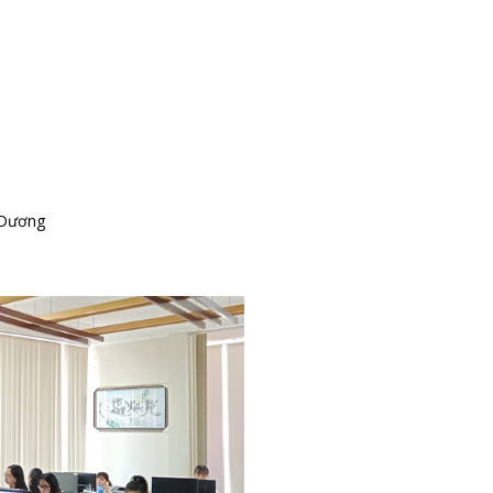
h Dương