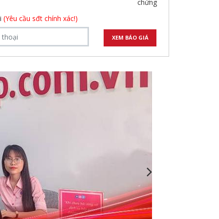
chứng
ại
(Yêu cầu sđt chính xác!)