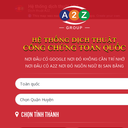
NƠI ĐÂU CÓ GOOGLE NƠI ĐÓ KHÔNG CẦN TRÍ NHỚ
NƠI ĐÂU CÓ A2Z NƠI ĐÓ NGÔN NGỮ BỊ SAN BẰNG
CHỌN TỈNH THÀNH