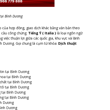
 tại Bình Dương
áp của hợp đồng, giao dịch khác bằng văn bản theo
u cầu công chứng.
Tiếng Ý ( Italia )
là loại ngôn ngữ
 việc thuận lợi giữa các quốc gia, khu vực và lãnh
ình Dương. Gọi chung là cụm từ khóa:
Dịch thuật
tin tại Bình Dương
 khoa tại Bình Dương
 chất tại Bình Dương
ô tô tại Bình Dương
g tại Bình Dương
ợng tại Bình Dương
ình Dương
 Bình Dương