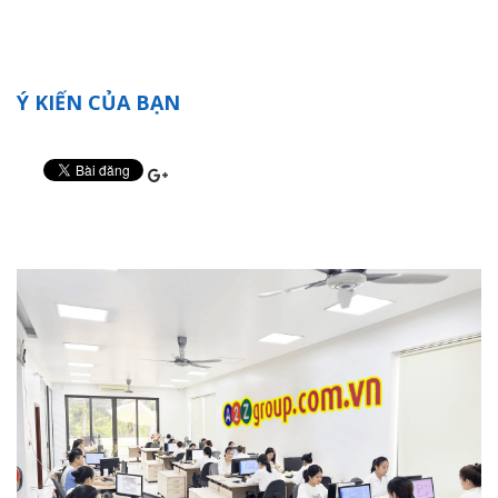
Ý KIẾN CỦA BẠN