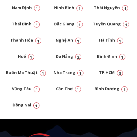
Nam Định
Ninh Bình
Thái Nguyên
1
1
1
Thái Bình
Bắc Giang
Tuyên Quang
1
1
1
Thanh Hóa
Nghệ An
Hà Tĩnh
1
1
1
Huế
Đà Nẵng
Bình Định
1
2
1
Buôn Ma Thuật
Nha Trang
TP.HCM
1
1
3
Vũng Tàu
Cần Thơ
Bình Dương
1
1
1
Đồng Nai
1