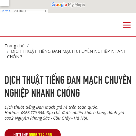
Trang chủ
DỊCH THUẬT TIẾNG ĐAN MẠCH CHUYÊN NGHIỆP NHANH
CHÓNG
DỊCH THUẬT TIẾNG ĐAN MẠCH CHUYÊN
NGHIỆP NHANH CHÓNG
Dịch thuật tiếng Đan Mạch giá rẻ trên toàn quốc.
Hotline:
. Địa chỉ: được nhiều khách hàng đánh giá
0966.779.888
cao2 Nguyễn Phong Sắc - Cầu Giấy - Hà Nội.
HOTLINE
0966 779 888