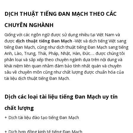
DỊCH THUẬT TIẾNG ĐAN MẠCH THEO CÁC
CHUYÊN NGHÀNH
Giống với các ngôn ngữ được sử dụng nhiều tại Việt Nam và
được
dịch thuật tiếng Đan Mạch
-Việt và dịch tiếng Việt sang
tiếng Đan Mạch, cũng như dịch thuật tiếng Đan Mạch sang tiếng
Anh, Lào, Trung, Thái, Pháp, Nhật, Hàn, Đức…. được chúng tôi
phân loại và sắp xếp theo chuyên ngành dựa trên nội dung và
khái niệm liên quan nhằm đàm bảo tính nhất quán và chuyên
sâu về chuyên môn cũng như chất lượng được chuẩn hóa của
tài liệu dịch thuật tiếng Đan Mạch.
Dịch các loại tài liệu tiếng Đan Mạch uy tín
chất lượng
+ Dịch tài liệu đào tạo tiếng Đan Mạch
+ Dịch hợp đồng kinh tế tiếng Đan Mạch