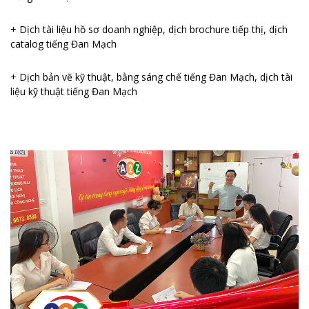
+ Dịch tài liệu hồ sơ doanh nghiệp, dịch brochure tiếp thị, dịch
catalog tiếng Đan Mạch
+ Dịch bản vẽ kỹ thuật, bằng sáng chế tiếng Đan Mạch, dịch tài
liệu kỹ thuật tiếng Đan Mạch