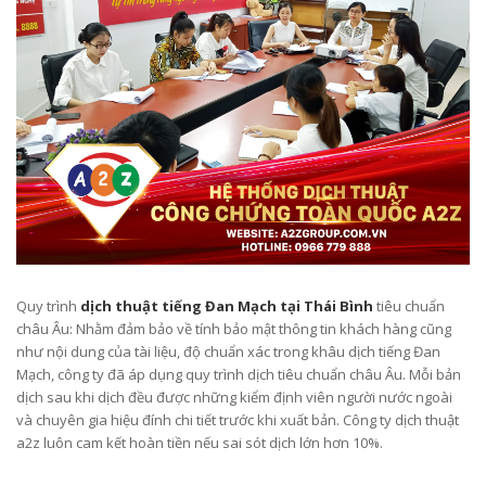
Quy trình
dịch thuật tiếng Đan Mạch tại Thái Bình
tiêu chuẩn
châu Âu: Nhằm đảm bảo về tính bảo mật thông tin khách hàng cũng
như nội dung của tài liệu, độ chuẩn xác trong khâu dịch tiếng Đan
Mạch, công ty đã áp dụng quy trình dịch tiêu chuẩn châu Âu. Mỗi bản
dịch sau khi dịch đều được những kiểm định viên người nước ngoài
và chuyên gia hiệu đính chi tiết trước khi xuất bản. Công ty dịch thuật
a2z luôn cam kết hoàn tiền nếu sai sót dịch lớn hơn 10%.