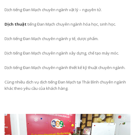
Dịch tiếng Đan Mạch chuyên ngành vật lý – nguyên tử.
Dịch thuật
tiếng Đan Mạch chuyên ngành hóa học, sinh học.
Dịch tiếng Đan Mạch chuyên ngành y tế, dược phẩm.
Dịch tiếng Đan Mạch chuyên ngành xây dựng, chế tạo máy móc.
Dịch tiếng Đan Mạch chuyên ngành thiết kế kỹ thuật chuyên ngành.
Cùng nhiều dịch vụ dịch tiếng Đan Mạch tại Thái Bình chuyên ngành
khác theo yêu cầu của khách hàng.