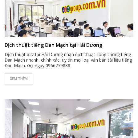
Dịch thuật tiếng Đan Mạch tại Hải Dương
Dịch thuật a2z tại Hải Dương nhận dịch thuật công chứng tiếng
Đan Mạch nhanh, chính xác, uy tín mọi loại văn bản tài liệu tiếng
Đan Mạch. Gọi ngay 0966779888
XEM THÊM