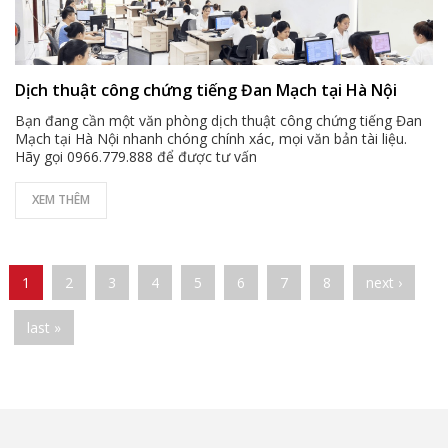
Dịch thuật công chứng tiếng Đan Mạch tại Hà Nội
Bạn đang cần một văn phòng dịch thuật công chứng tiếng Đan
Mạch tại Hà Nội nhanh chóng chính xác, mọi văn bản tài liệu.
Hãy gọi 0966.779.888 để được tư vấn
XEM THÊM
Pages
1
2
3
4
5
6
7
8
next ›
last »