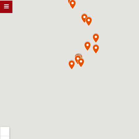
BẮC GIANG
0966.779.888
HƯNG YÊN
0966.779.888
HÀ N
PHÚ THỌ
0966.779.888
THÁI NGUYÊN
0966.779.888
NAM Đ
BẮC NINH
0966.779.888
TUYÊN QUANG
0966.779.888
HẢI DƯ