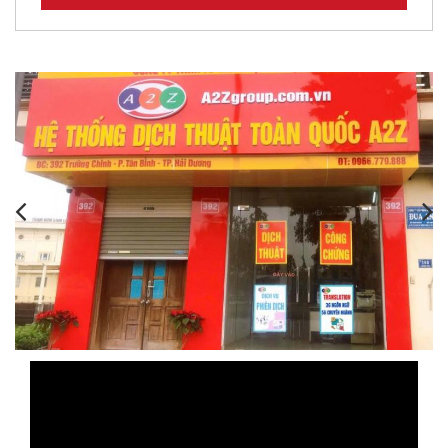
,
,
,
,
,
,
,