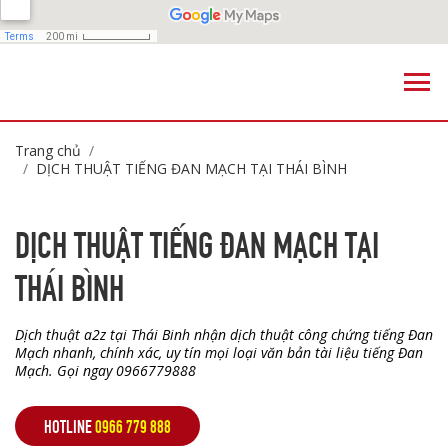
Trang chủ
DỊCH THUẬT TIẾNG ĐAN MẠCH TẠI THÁI BÌNH
DỊCH THUẬT TIẾNG ĐAN MẠCH TẠI
THÁI BÌNH
Dịch thuật a2z tại Thái Binh nhận dịch thuật công chứng tiếng Đan
Mạch nhanh, chính xác, uy tín mọi loại văn bản tài liệu tiếng Đan
Mạch. Gọi ngay 0966779888
HOTLINE
0966 779 888