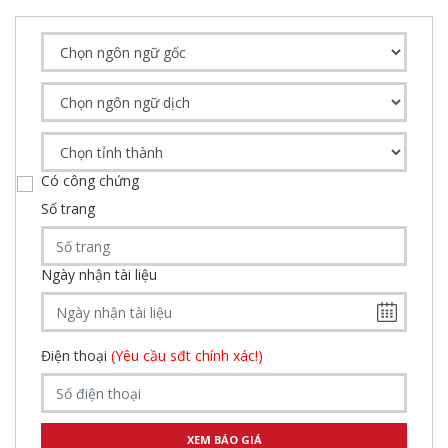
Có công chứng
Số trang
Ngày nhận tài liệu
Điện thoại
(Yêu cầu sđt chính xác!)