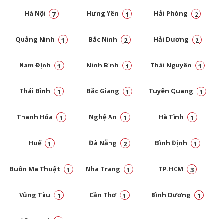
Hà Nội
Hưng Yên
Hải Phòng
7
1
2
Quảng Ninh
Bắc Ninh
Hải Dương
1
2
2
Nam Định
Ninh Bình
Thái Nguyên
1
1
1
Thái Bình
Bắc Giang
Tuyên Quang
1
1
1
Thanh Hóa
Nghệ An
Hà Tĩnh
1
1
1
Huế
Đà Nẵng
Bình Định
1
2
1
Buôn Ma Thuật
Nha Trang
TP.HCM
1
1
3
Vũng Tàu
Cần Thơ
Bình Dương
1
1
1