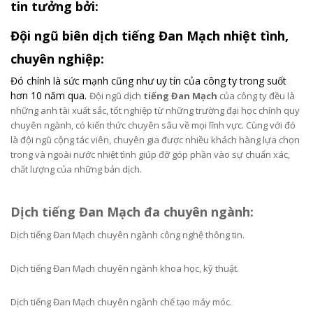
tin tưởng bởi:
Đội ngũ biên dịch tiếng Đan Mạch nhiệt tình,
chuyên nghiệp:
Đó chính là sức mạnh cũng như uy tín của công ty trong suốt
hơn 10 năm qua.
Đội ngũ dịch
tiếng Đan Mạch
của công ty đều là
những anh tài xuất sắc, tốt nghiệp từ những trường đại học chính quy
chuyên ngành, có kiến thức chuyên sâu về mọi lĩnh vực. Cùng với đó
là đội ngũ cộng tác viên, chuyên gia được nhiều khách hàng lựa chọn
trong và ngoài nước nhiệt tình giúp đỡ góp phần vào sự chuẩn xác,
chất lượng của những bản dịch.
Dịch tiếng Đan Mạch đa chuyên ngành:
Dịch tiếng Đan Mạch chuyên ngành công nghệ thông tin.
Dịch tiếng Đan Mạch chuyên ngành khoa học, kỹ thuật.
Dịch tiếng Đan Mạch chuyên ngành chế tạo máy móc.