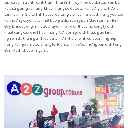
Giá cả cạnh tranh, cạnh tranh Thái Bình: Tùy theo độ dài của văn bản
và thời gian giao hàng, khách hàng sẽ được tư vấn với giá cả hợp lý,
cạnh tranh. Giá cả linh hoạt theo từng dịch vụ mà khách hàng yêu cầu
và thường xuyên cập nhật báo giá dịch tiếng Đan Mạch tại Thái Bình.
Đây là một trong lĩnh vực chuyên môn dịch thuật mà công ty dịch
thuật cung cấp cho khách hàng. Với đội ngũ dịch thuật giàu kinh
nghiệm đã tham gia nhiều dự án lớn nhỏ cho nhiều doanh nghiệp
trong và ngoài nước, chúng tôi luôn tự tin trước những bản dịch tiếng
Đan Mạch chuyên ngành.