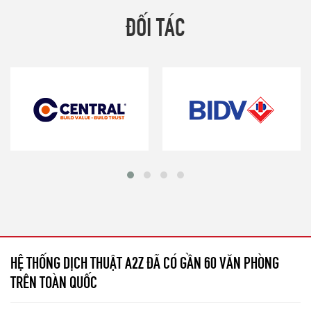
ĐỐI TÁC
HỆ THỐNG DỊCH THUẬT A2Z ĐÃ CÓ GẦN 60 VĂN PHÒNG
TRÊN TOÀN QUỐC