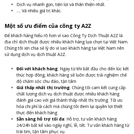
Dịch vụ nhanh gọn, tiện lợi và thân thiện nhất.
…. Và nhiều giá trị khác.
Một số ưu điểm của công ty A2Z
Để khách hàng hiểu rõ hơn vì sao Công Ty Dịch Thuật A2Z là
địa chỉ dịch thuật được nhiều khách hàng lựa chọn tại Việt Nam.
Chúng tôi xin chia sẻ lý do vì sao khách hàng tại Việt Nam nên
sử dụng dịch vụ dịch thuật A2Z.
Đối với khách hàng
: Ngay từ khi bắt đầu cho đến lúc kết
thúc hợp đồng, khách hàng sẽ luôn được trải nghiệm chế
độ chăm sóc chu đáo, tận tâm
Giá thấp nhất thị trường
: Chúng tôi cam kết cung cấp
chất lượng dịch vụ dịch thuật được nhiều khách hàng
đánh giá cao với giá thành thấp nhất thị trường. Tối ưu
hóa chi phí là cách mà chúng tôi đem lại quyền lợi thiết
thực đến khách hàng
Sẵn sàng hỗ trợ tối đa
: Hỗ trợ, tư vấn khách hàng
24/24h bất kể vào ngày nghỉ, lễ, tết. Tư vấn khách hàng từ
trái tim, tận tâm phục vụ.