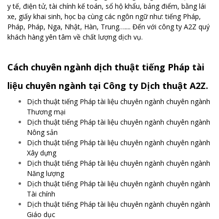
y tế, điện tử, tài chính kế toán, sổ hộ khẩu, bảng điểm, bằng lái
xe, giấy khai sinh, học bạ cùng các ngôn ngữ như: tiếng Pháp,
Pháp, Pháp, Nga, Nhật, Hàn, Trung….... Đến với công ty A2Z quý
khách hàng yên tâm về chất lượng dịch vụ.
Cách chuyên ngành dịch thuật tiếng Pháp tài
liệu chuyên ngành tại Công ty Dịch thuật A2Z.
Dịch thuật tiếng Pháp tài liệu chuyên ngành chuyên ngành
Thương mại
Dịch thuật tiếng Pháp tài liệu chuyên ngành chuyên ngành
Nông sản
Dịch thuật tiếng Pháp tài liệu chuyên ngành chuyên ngành
Xây dựng
Dịch thuật tiếng Pháp tài liệu chuyên ngành chuyên ngành
Năng lượng
Dịch thuật tiếng Pháp tài liệu chuyên ngành chuyên ngành
Tài chính
Dịch thuật tiếng Pháp tài liệu chuyên ngành chuyên ngành
Giáo dục