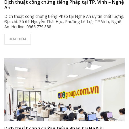
Dịch thuật công chứng tiếng Pháp tại TP. Vinh – Nghệ
An
Dịch thuật công chứng tiếng Pháp tại Nghệ An uy tín chất lượng.
Địa chỉ: Số 69 Nguyễn Thái Học, Phường Lê Lợi, TP Vinh, Nghệ
An. Hotline: 0966.779.888
XEM THÊM
Dịch thuật công chứng tiếng Pháp tại Hà Nội