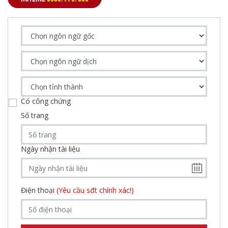
Có công chứng
Số trang
Ngày nhận tài liệu
Điện thoại
(Yêu cầu sđt chính xác!)