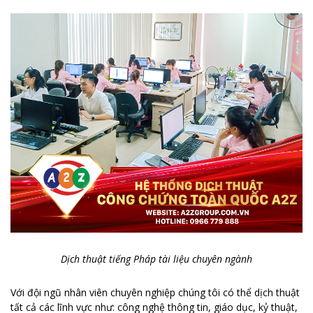
Dịch thuật tiếng Pháp tài liệu chuyên ngành
Với đội ngũ nhân viên chuyên nghiệp chúng tôi có thể dịch thuật
tất cả các lĩnh vực như: công nghệ thông tin, giáo dục, kỷ thuật,