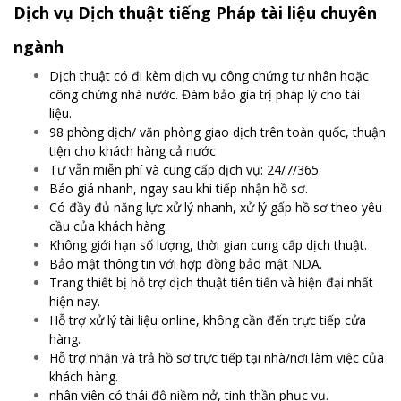
Dịch vụ Dịch thuật tiếng Pháp tài liệu chuyên
ngành
Dịch thuật có đi kèm dịch vụ công chứng tư nhân hoặc
công chứng nhà nước. Đàm bảo gía trị pháp lý cho tài
liệu.
98 phòng dịch/ văn phòng giao dịch trên toàn quốc, thuận
tiện cho khách hàng cả nước
Tư vẫn miễn phí và cung cấp dịch vụ: 24/7/365.
Báo giá nhanh, ngay sau khi tiếp nhận hồ sơ.
Có đầy đủ năng lực xử lý nhanh, xử lý gấp hồ sơ theo yêu
cầu của khách hàng.
Không giới hạn số lượng, thời gian cung cấp dịch thuật.
Bảo mật thông tin với hợp đồng bảo mật NDA.
Trang thiết bị hỗ trợ dịch thuật tiên tiến và hiện đại nhất
hiện nay.
Hỗ trợ xử lý tài liệu online, không cần đến trực tiếp cửa
hàng.
Hỗ trợ nhận và trả hồ sơ trực tiếp tại nhà/nơi làm việc của
khách hàng.
nhân viên có thái độ niềm nở, tinh thần phục vụ.