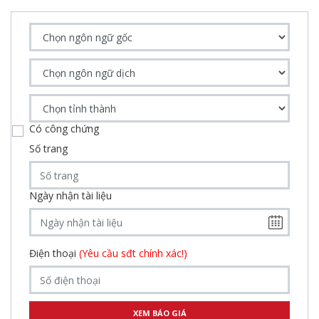
Có công chứng
Số trang
Ngày nhận tài liệu
Điện thoại
(Yêu cầu sđt chính xác!)