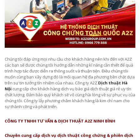
Chúng tôi đáp ứng mọi nhu cầu cho khách hàng nên khi đến với A2Z
các bạn sẽ được chúng tôi hướng dẫn những kĩ năng cần thiết để quá
trình hợp tác được diễn ra thông suốt và thuận tiện. Điều chúng tôi
muốn cùng bạn xây dựng đó là mối quan hệ đa phương bền chặt dựa
trên sự tin tưởng tín nhiệm của nhau. Công ty A2Z
Dịch thuật Hà
Nội
cung cấp cho khách hàng dịch vụ báo giá dịch thuật giá rẻ uy tín
chất lượng. Đảm bảo quý khách sẽ vô cùng hài lòng về sự phục vụ của
chúng tôi. Công ty lấy phương châm khách hàng là kim chỉ nam cho
sự thành công và phát triển.
CÔNG TY TNHH TƯ VẤN & DỊCH THUẬT A2Z NINH BÌNH
Chuyên cung cấp dịch vụ dịch thuật công chứng & phiên dịch