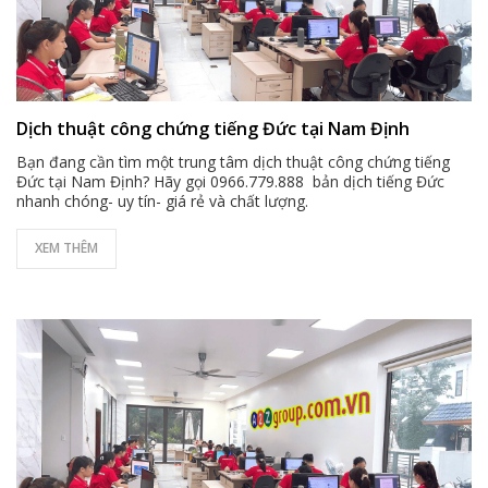
Dịch thuật công chứng tiếng Đức tại Nam Định
Bạn đang cần tìm một trung tâm dịch thuật công chứng tiếng
Đức tại Nam Định? Hãy gọi 0966.779.888 bản dịch tiếng Đức
nhanh chóng- uy tín- giá rẻ và chất lượng.
XEM THÊM