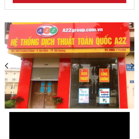
,
,
,
,
,
,
,