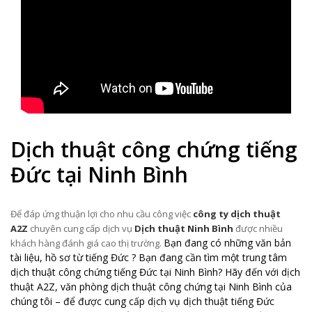
Dịch thuật công chứng tiếng
Đức tại Ninh Bình
Để đáp ứng thuận lợi cho nhu cầu công việc
công ty dịch thuật
A2Z
chuyên cung cấp dịch vụ
Dịch thuật Ninh Bình
được nhiều
Bạn đang có những văn bản
khách hàng đánh giá cao thị trường.
tài liệu, hồ sơ từ tiếng Đức ? Bạn đang cần tìm một trung tâm
dịch thuật công chứng tiếng Đức tại Ninh Bình? Hãy đến với dịch
thuật A2Z, văn phòng dịch thuật công chứng tại Ninh Bình của
chúng tôi – để được cung cấp dịch vụ dịch thuật tiếng Đức