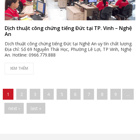
Dịch thuật công chứng tiếng Đức tại TP. Vinh – Nghệ
An
Dịch thuật công chứng tiếng Đức tại Nghệ An uy tín chất lượng.
Địa chỉ: Số 69 Nguyễn Thái Học, Phường Lê Lợi, TP Vinh, Nghệ
An. Hotline: 0966.779.888
XEM THÊM
Pages
1
2
3
4
5
6
7
8
9
…
next ›
last »