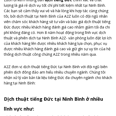
lượng là giá rẻ dịch vụ tốt chí phí tiết kiệm nhất tại Ninh Bình.
Các bạn sẽ cảm thấy vui vẻ và hài lòng khi hợp tác cùng chúng
tôi, bởi dịch thuật tại Ninh Bình của A2Z luôn có đội ngũ nhân
viên chăm sóc khách hàng sẽ tư vấn và báo giá dịch thuật tiếng
Đức được nhiều khách hàng đánh giá cao nhằm giảm tối đa chi
phí không đáng có. Hơn 8 năm hoạt động trong lĩnh vực dịch
thuật và phiên dịch tại Ninh Bình A2Z- văn phòng luôn đặt lợi ích
của khách hàng lên được nhiều khách hàng lựa chọn, phục vụ
được nhiều khách hàng đánh giá cao và giữ gìn sự uy tín của hệ
thống dịch thuật công chứng A2Z trong nhiều năm qua.
A2Z đơn vị dịch thuật tiếng Đức tại Ninh Bình với đội ngũ biên
phiên dịch đông đảo am hiểu nhiều chuyên ngành. Chúng tôi
nhận xử lý văn bản tài liệu tiếng Đức đa chuyên ngành cho khách
hàng tại Ninh Bình:
Dịch thuật tiếng Đức tại Ninh Bình ở nhiều
lĩnh vực như: