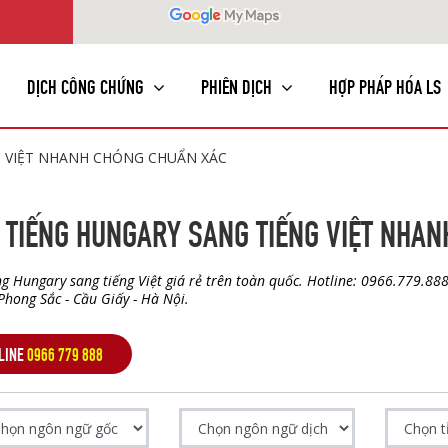
DỊCH CÔNG CHỨNG
PHIÊN DỊCH
HỢP PHÁP HÓA LS
G VIỆT NHANH CHÓNG CHUẨN XÁC
 TIẾNG HUNGARY SANG TIẾNG VIỆT NHA
ng Hungary sang tiếng Việt giá rẻ trên toàn quốc. Hotline: 0966.779.88
hong Sắc - Cầu Giấy - Hà Nội.
LINE
0966 779 888