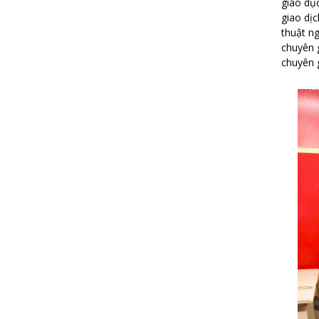
giáo dục
giao dịc
thuật ng
chuyên g
chuyên g