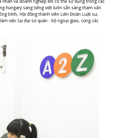
 cá nhân và doanh nghiệp khi có thể sử dụng trong các
ếng hungary sang tiếng việt luôn sẵn sàng tham vấn
ông trình, Hội đồng thành viên Liên Đoàn Luật sư,
làm việc tại đại sứ quán - bộ ngoại giao, cùng các