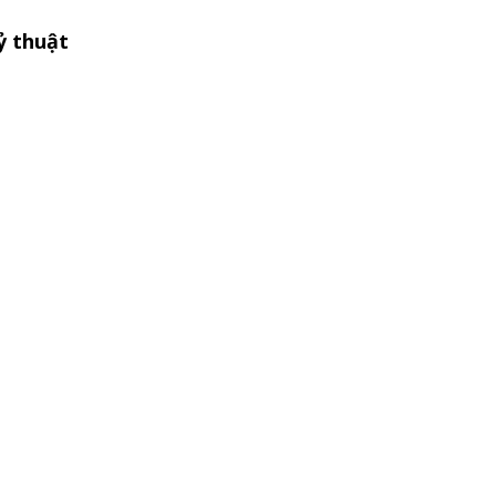
ỷ thuật