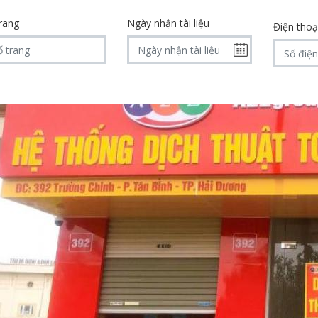
rang
Ngày nhận tài liệu
Điện tho
,
,
,
,
,