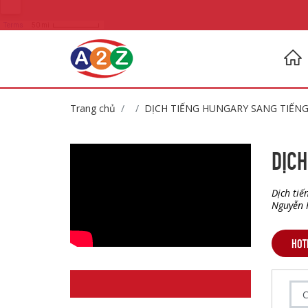
Trang chủ
DỊCH TIẾNG HUNGARY SANG TIẾN
DỊCH
Dịch tiế
Nguyễn P
HOT