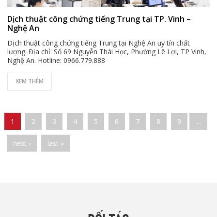
Dịch thuật công chứng tiếng Trung tại TP. Vinh –
Nghệ An
Dịch thuật công chứng tiếng Trung tại Nghệ An uy tín chất
lượng. Địa chỉ: Số 69 Nguyễn Thái Học, Phường Lê Lợi, TP Vinh,
Nghệ An. Hotline: 0966.779.888
XEM THÊM
Pages
1
2
3
4
5
6
7
8
9
…
next ›
last »