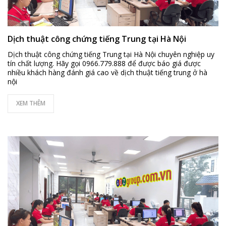
Dịch thuật công chứng tiếng Trung tại Hà Nội
Dịch thuật công chứng tiếng Trung tại Hà Nội chuyên nghiệp uy
tín chất lượng. Hãy gọi 0966.779.888 để được báo giá được
nhiều khách hàng đánh giá cao về dịch thuật tiếng trung ở hà
nội
XEM THÊM