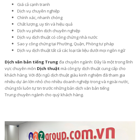
Giá cả cạnh tranh
Dịch vụ chuyên nghiệp
Chính xác, nhanh chóng
Chất lượng, uy tín và hiệu quả
Dịch vụ phiên dịch chuyên nghiệp
Dịch vụ dịch thuật có công chứng nhà nước
Sao y công chứng tại Phường, Quận, Phòng tư pháp
Dịch vụ dịch thuật tất cả các loại tài liệu dưới mọi ngôn ngữ
Dịch văn bản tiếng Trung
đa chuyên ngành: Đây là một trong lĩnh
vực chuyên môn
Dịch thuật
mà công ty dịch thuật cung cấp cho
khách hàng. Với đội ngũ dịch thuật giàu kinh nghiệm đã tham gia
nhiều dự án lớn nhỏ cho nhiều doanh nghiệp trong và ngoài nước,
chúng tôi luôn tự tin trước những bản dịch văn bản tiếng
Trung chuyên ngành cho quý khách hàng.