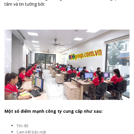
tâm và tin tưởng bởi:
Một số điểm mạnh công ty cung cấp như sau:
Tốc độ
Cam kết bảo mật