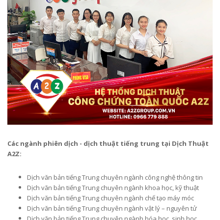
Các ngành phiên dịch - dịch thuật tiếng trung tại Dịch Thuật
A2Z:
Dịch văn bản tiếng Trung chuyên ngành công nghệ thông tin
Dịch văn bản tiếng Trung chuyên ngành khoa học, kỹ thuật
Dịch văn bản tiếng Trung chuyên ngành chế tạo máy móc
Dịch văn bản tiếng Trung chuyên ngành vật lý – nguyên tử
Dịch văn bản tiếng Trung chuyên ngành hóa học, sinh học