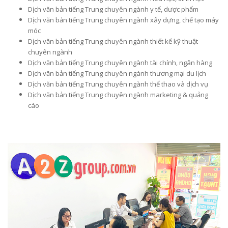
Dịch văn bản tiếng Trung chuyên ngành y tế, dược phẩm
Dịch văn bản tiếng Trung chuyên ngành xây dựng, chế tạo máy
móc
Dịch văn bản tiếng Trung chuyên ngành thiết kế kỹ thuật
chuyên ngành
Dịch văn bản tiếng Trung chuyên ngành tài chính, ngân hàng
Dịch văn bản tiếng Trung chuyên ngành thương mại du lịch
Dịch văn bản tiếng Trung chuyên ngành thể thao và dịch vụ
Dịch văn bản tiếng Trung chuyên ngành marketing & quảng
cáo