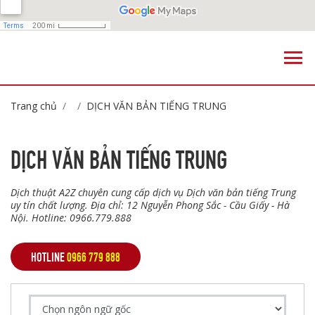
Trang chủ
DỊCH VĂN BẢN TIẾNG TRUNG
DỊCH VĂN BẢN TIẾNG TRUNG
Dịch thuật A2Z chuyên cung cấp dịch vụ Dịch văn bản tiếng Trung
uy tín chất lượng. Địa chỉ: 12 Nguyễn Phong Sắc - Cầu Giấy - Hà
Nội. Hotline: 0966.779.888
HOTLINE
0966 779 888