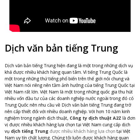
Dịch văn bản tiếng Trung
Dịch văn bản tiếng Trung hiện đang là một trong những dịch vụ
khá được nhiều khách hàng quan tâm. Vì tiếng Trung Quốc là
một trong những thứ tiếng phổ biến trên thế giới nói chung và
Việt Nam nói riêng nên tầm ảnh hưởng của tiếng Trung Quốc tại
Việt Nam rất lớn. Việt Nam là một trong những quốc gia thu hút
nhiều vốn đầu tư của các doanh nghiệp nước ngoài trong đó có
Trung Quốc nên nhu cầu về Dịch văn bản tiếng Trung đang trở
nên cấp thiết đối với nhiều doanh nghiệp. Với hơn 10 năm kinh
nghiệm trong ngành dịch thuật,
Công ty dịch thuật A2Z
là đơn
vị được nhiều khách hàng lựa chọn tại Việt Nam cung cấp dịch
vụ
dịch tiếng Trung
được nhiều khách hàng lựa chọn
tại Việt
Nam uy tín chất lượng. Chúng tôi luôn được khách hàng quan