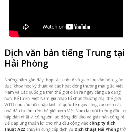
Dịch văn bản tiếng Trung tại
Hải Phòng
Những năm gần đây, hợp tác kinh tế và giao lưu văn hóa, giáo
dục, khoa học kỹ thuật và các hoạt động thương mại giữa Việt
Nam và Các quốc gia trên thế giới diễn ra ngày càng đa dạng
hơn. Kể từ khi Việt Nam gia nhập tổ chức thương mại thế giới
WTO nhu cầu hội nhập kinh tế quốc tê ngày càng cao nên các
nhà đầu tư lớn trên thế giới xem Việt Nam là môi trường đầu tư
hấp dẫn nhất vì có nguồn lao động dồi dào và giá nhân công rẻ.
Để đáp ứng thuận lợi cho nhu cầu công việc
công ty dịch
thuật A2Z
chuyên cung cấp dịch vụ
Dịch thuật Hải Phòng
trở