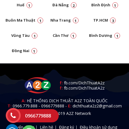
Huế
Đà Nẵng
Bình Định
1
2
1
Buôn Ma Thuật
Nha Trang
TP.HCM
1
1
3
Vũng Tàu
Cần Thơ
Bình Dương
1
1
1
Đồng Nai
1
f:
fb.com/DichThuatA2z
f:
fb.com/DichThuatA2z
A:
HỆ THỐNG DỊCH THUẬT A2Z TOÀN QUỐC
T:
0966.779.888
-
0966779888
-
E:
dichthuata2z2@gmail.com
© 2009 - 2019 A2Z Network
0966779888
Tuyển dụng
Liên hệ
Đăng ký
Điều khoản sử dụng