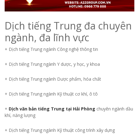
Dịch tiếng Trung đa chuyên
ngành, đa lĩnh vực
+ Dịch tiếng Trung ngành Công nghệ thông tin
+ Dịch tiếng Trung ngành Y dược, y học, y khoa
+ Dịch tiếng Trung ngành Dược phẩm, hóa chất
+ Dịch tiếng Trung ngành Kỹ thuật cơ khí, ô tô
+
Dịch văn bản tiếng Trung tại Hải Phòng
chuyên ngành dầu
khí, năng lượng
+ Dịch tiếng Trung ngành Kỹ thuật công trình xây dựng