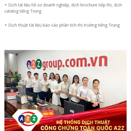
+ Dịch tài liệu hồ sơ doanh nghiệp, dịch brochure tiếp thị, dịch
catalog tiếng Trung
+ Dịch thuật tài liệu báo cáo phân tích thị trường tiếng Trung