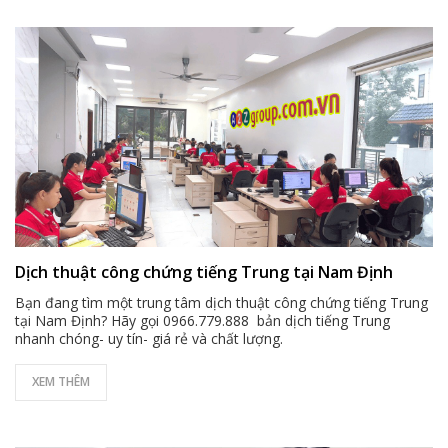
Dịch thuật công chứng tiếng Trung tại Nam Định
Bạn đang tìm một trung tâm dịch thuật công chứng tiếng Trung
tại Nam Định? Hãy gọi 0966.779.888 bản dịch tiếng Trung
nhanh chóng- uy tín- giá rẻ và chất lượng.
XEM THÊM