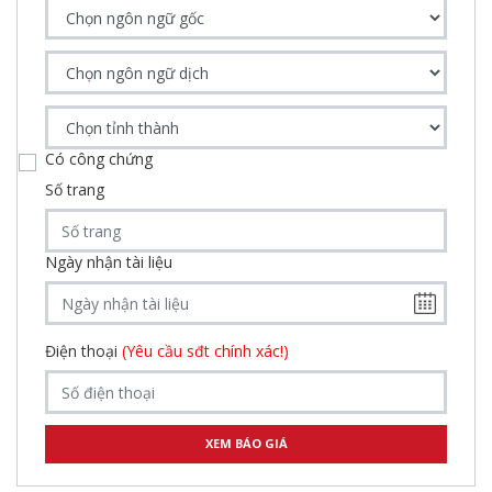
Có công chứng
Số trang
Ngày nhận tài liệu
Điện thoại
(Yêu cầu sđt chính xác!)