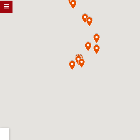
BẮC GIANG
0966.779.888
HƯNG YÊN
0966.779.888
HÀ N
PHÚ THỌ
0966.779.888
THÁI NGUYÊN
0966.779.888
NAM Đ
BẮC NINH
0966.779.888
TUYÊN QUANG
0966.779.888
HẢI DƯ