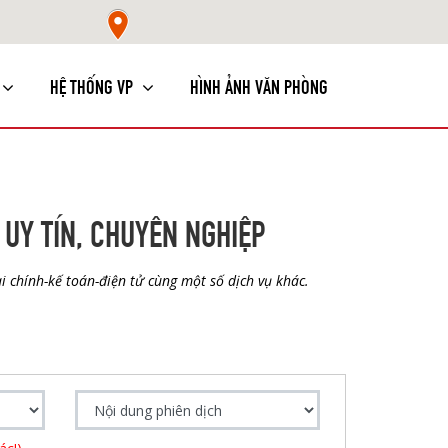
HỆ THỐNG VP
HÌNH ẢNH VĂN PHÒNG
 UY TÍN, CHUYÊN NGHIỆP
 chính-kế toán-điện tử cùng một số dịch vụ khác.