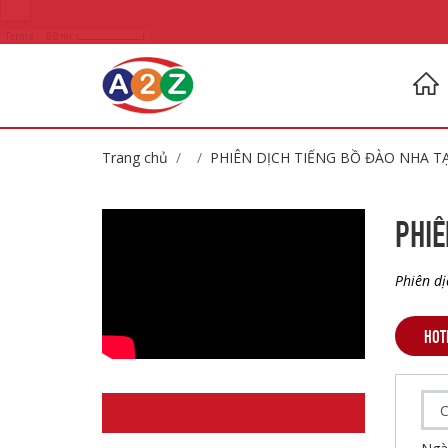
Trang chủ
PHIÊN DỊCH TIẾNG BỒ ĐÀO NHA TẠ
PHIÊ
Phiên dị
HOT