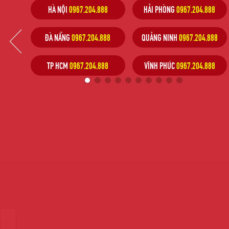
888
HÀ NỘI
0967.204.888
HẢI PHÒNG
0967.204.888
4.888
ĐÀ NẴNG
0967.204.888
QUẢNG NINH
0967.204.888
.888
TP HCM
0967.204.888
VĨNH PHÚC
0967.204.888