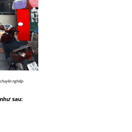
 chuyên nghiệp
 như sau: