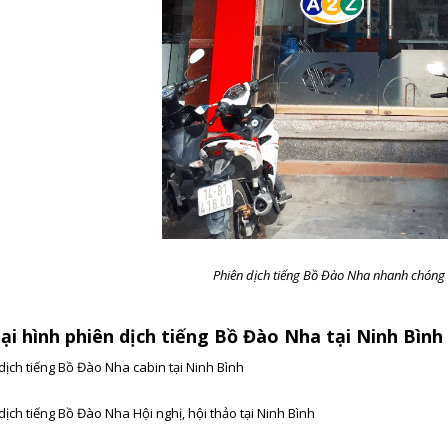
Phiên dịch tiếng Bồ Đào Nha nhanh chóng
oại hình phiên dịch tiếng Bồ Đào Nha tại Ninh Bình
 dịch tiếng Bồ Đào Nha
cabin tại Ninh Bình
 dịch tiếng Bồ Đào Nha
Hội nghị, hội thảo tại Ninh Bình