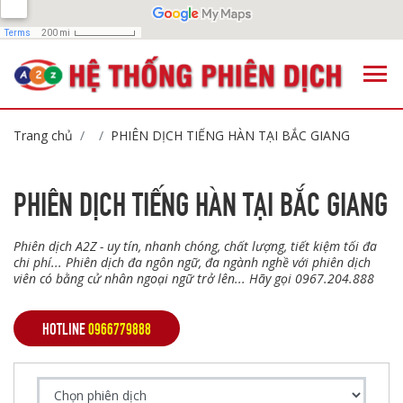
Trang chủ
PHIÊN DỊCH TIẾNG HÀN TẠI BẮC GIANG
PHIÊN DỊCH TIẾNG HÀN TẠI BẮC GIANG
Phiên dịch A2Z - uy tín, nhanh chóng, chất lượng, tiết kiệm tối đa
chi phí... Phiên dịch đa ngôn ngữ, đa ngành nghề với phiên dịch
viên có bằng cử nhân ngoại ngữ trở lên... Hãy gọi 0967.204.888
HOTLINE
0966779888