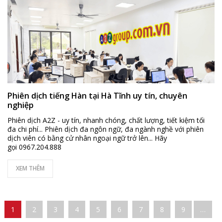
Phiên dịch tiếng Hàn tại Hà Tĩnh uy tín, chuyên
nghiệp
Phiên dịch A2Z - uy tín, nhanh chóng, chất lượng, tiết kiệm tối
đa chi phí... Phiên dịch đa ngôn ngữ, đa ngành nghề với phiên
dịch viên có bằng cử nhân ngoại ngữ trở lên... Hãy
gọi 0967.204.888
XEM THÊM
Pages
1
2
3
4
5
6
7
8
9
…