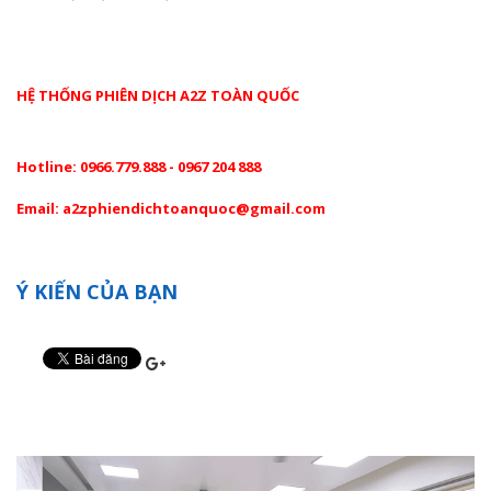
HỆ THỐNG PHIÊN DỊCH A2Z TOÀN QUỐC
Hotline: 0966.779.888 - 0967 204 888
Email: a2zphiendichtoanquoc@gmail.com
Ý KIẾN CỦA BẠN