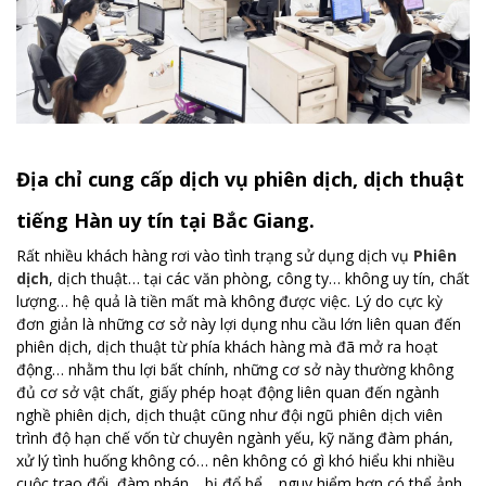
Địa chỉ cung cấp dịch vụ phiên dịch, dịch thuật
tiếng Hàn uy tín tại Bắc Giang.
Rất nhiều khách hàng rơi vào tình trạng sử dụng dịch vụ
Phiên
dịch
, dịch thuật… tại các văn phòng, công ty… không uy tín, chất
lượng… hệ quả là tiền mất mà không được việc. Lý do cực kỳ
đơn giản là những cơ sở này lợi dụng nhu cầu lớn liên quan đến
phiên dịch, dịch thuật từ phía khách hàng mà đã mở ra hoạt
động… nhằm thu lợi bất chính, những cơ sở này thường không
đủ cơ sở vật chất, giấy phép hoạt động liên quan đến ngành
nghề phiên dịch, dịch thuật cũng như đội ngũ phiên dịch viên
trình độ hạn chế vốn từ chuyên ngành yếu, kỹ năng đàm phán,
xử lý tình huống không có… nên không có gì khó hiểu khi nhiều
cuộc trao đổi, đàm phán… bị đổ bể… nguy hiểm hơn có thể ảnh