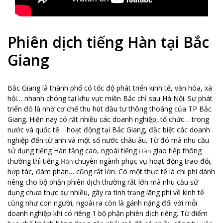
Phiên dịch tiếng Hàn tại Bắc
Giang
Bắc Giang là thành phố có tốc độ phát triển kinh tế, văn hóa, xã
hội… nhanh chóng tại khu vực miền Bắc chỉ sau Hà Nội. Sự phát
triển đó là nhờ cơ chế thu hút đầu tư thông thoáng của TP Bắc
Giang. Hiện nay có rất nhiều các doanh nghiệp, tổ chức… trong
nước và quốc tế… hoạt động tại Bắc Giang, đặc biệt các doanh
nghiệp đến từ anh và một số nước châu âu. Từ đó mà nhu cầu
sử dụng tiếng Hàn tăng cao, ngoài tiếng
giao tiếp thông
Hàn
thường thì tiếng
chuyên ngành phục vụ hoạt động trao đổi,
Hàn
hợp tác, đàm phán… cũng rất lớn. Có một thực tế là chi phí dành
riêng cho bộ phận phiên dịch thường rất lớn mà nhu cầu sử
dụng chưa thực sự nhiều, gây ra tình trạng lãng phí về kinh tế
cũng như con người, ngoài ra còn là gánh nặng đối với mỗi
doanh nghiệp khi có riêng 1 bộ phận phiên dịch riêng. Từ điểm