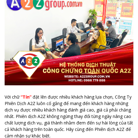
Với chữ
“Tín”
đặt lên được nhiều khách hàng lựa chọn, Công Ty
Phiên Dịch A2Z luôn cố gắng để mang đến khách hàng những
dịch vụ được nhiều khách hàng đánh giá cao, giá cả phải chăng
nhất. Phiên dịch A2Z không ngừng thay đổi từng ngày nâng cao
chất lượng dịch vụ, giá thành nhằm đem đến sự hài lòng của tất
cả khách hàng trên toàn quốc. Hãy cùng đến Phiên dịch A2Z để
cảm nhận sự khác biệt.