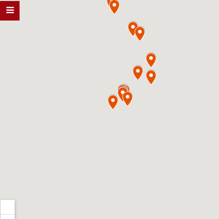
BẮC GIANG
0967.204.888
HƯNG YÊN
0967.204.888
HÀ N
PHÚ THỌ
0967.204.888
THÁI NGUYÊN
0967.204.888
NAM Đ
BẮC NINH
0967.204.888
TUYÊN QUANG
0967.204.888
HẢI DƯ