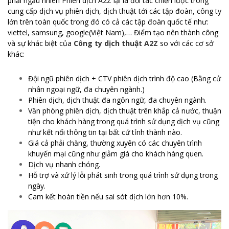
phải ngẫu nhiên Phiên dịch A2Z lại là đối tác chiến lược trong
cung cấp dịch vụ phiên dịch, dịch thuật tới các tập đoàn, công ty
lớn trên toàn quốc trong đó có cả các tập đoàn quốc tế như:
viettel, samsung, google(Việt Nam),… Điểm tạo nên thành công
và sự khác biệt của
Công ty dịch thuật A2Z
so với các cơ sở
khác:
Đội ngũ phiên dịch + CTV phiên dịch trình độ cao (Bằng cử
nhân ngoại ngữ, đa chuyên ngành.)
Phiên dịch, dịch thuật đa ngôn ngữ, đa chuyên ngành.
Văn phòng phiên dịch, dịch thuật trên khắp cả nước, thuận
tiện cho khách hàng trong quá trình sử dụng dịch vụ cũng
như kết nối thông tin tại bất cứ tỉnh thành nào.
Giá cả phải chăng, thường xuyên có các chuyên trình
khuyến mại cũng như giảm giá cho khách hàng quen.
Dịch vụ nhanh chóng.
Hỗ trợ và xử lý lỗi phát sinh trong quá trình sử dụng trong
ngày.
Cam kết hoàn tiền nếu sai sót dịch lớn hơn 10%.