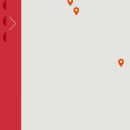
BẮC GIANG
0967.204.888
HƯNG YÊN
0967.204.888
H
PHÚ THỌ
0967.204.888
THÁI NGUYÊN
0967.204.888
NA
BẮC NINH
0967.204.888
TUYÊN QUANG
0967.204.888
HẢ