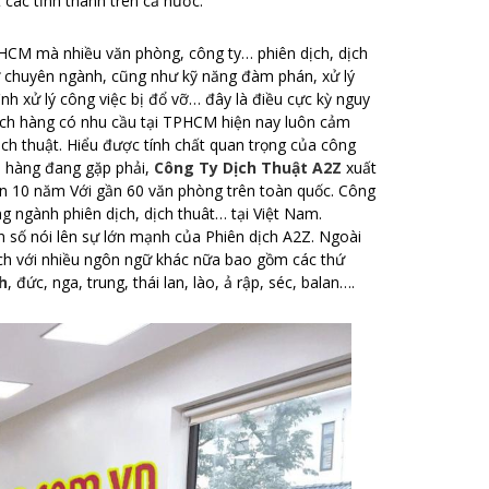
các tỉnh thành trên cả nước.
TPHCM mà nhiều văn phòng, công ty… phiên dịch, dịch
 chuyên ngành, cũng như kỹ năng đàm phán, xử lý
nh xử lý công việc bị đổ vỡ… đây là điều cực kỳ nguy
ách hàng có nhu cầu tại TPHCM hiện nay luôn cảm
ịch thuật. Hiểu được tính chất quan trọng của công
h hàng đang gặp phải,
Công Ty Dịch Thuật A2Z
xuất
ên 10 năm Với gần 60 văn phòng trên toàn quốc. Công
g ngành phiên dịch, dịch thuât… tại Việt Nam.
n số nói lên sự lớn mạnh của Phiên dịch A2Z. Ngoài
ịch với nhiều ngôn ngữ khác nữa bao gồm các thứ
h
, đức, nga, trung, thái lan, lào, ả rập, séc, balan….