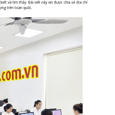
ết và tìm thấy. Bài viết này xin được chia sẻ địa chỉ
ượng trên toàn quốc.