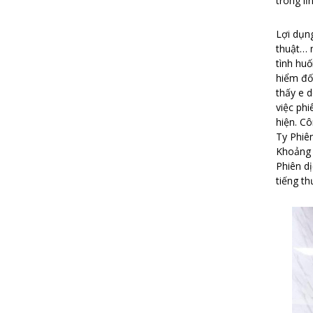
trong lĩ
Lợi dụn
thuật… 
tình huố
hiểm đố
thấy e d
việc ph
hiện. C
Ty Phiê
Khoảng n
Phiên d
tiếng t