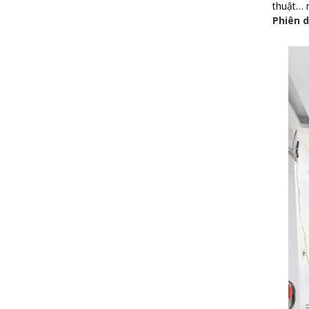
thuật… n
Phiên d