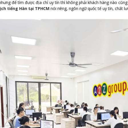
hưng để tìm được địa chỉ uy tín thì không phải khách hàng nào cũng bi
ịch tiếng Hàn tại TPHCM
nói riêng, ngôn ngữ quốc tế uy tín, chất l