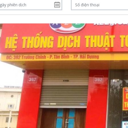
,
,
,
,
,