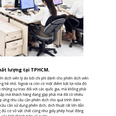
 chất lượng tại TPHCM.
 dịch viên lý do bởi chi phí dành cho phiên dịch viên
ng hề nhỏ. Ngoài ra còn có một điểm bất lợi nữa đó
u những sự trao đổi với các quốc gia, mà không phải
 cập mà khách hàng đang gặp phải mà đã có nhiều
p ứng nhu cầu cần phiên dịch cho quá trình đàm
ầu cần sử dụng phiên dịch, dịch thuật rất lớn dẫn
g đủ cơ sở vật chất cũng như giấy phép hoạt động