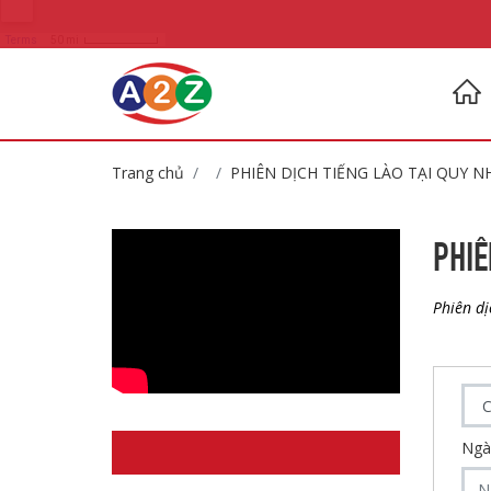
Trang chủ
PHIÊN DỊCH TIẾNG LÀO TẠI QUY N
PHIÊ
Phiên dị
Ngà