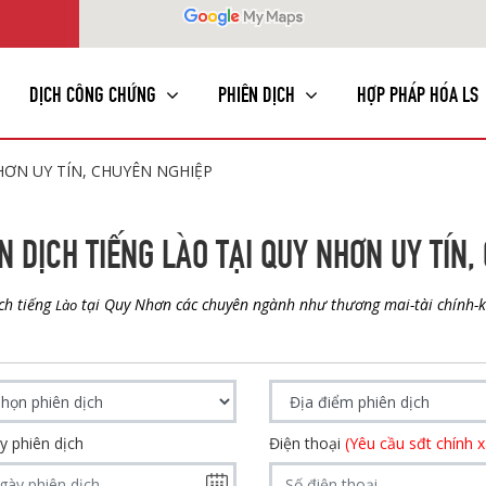
DỊCH CÔNG CHỨNG
PHIÊN DỊCH
HỢP PHÁP HÓA LS
HƠN UY TÍN, CHUYÊN NGHIỆP
N DỊCH TIẾNG LÀO TẠI QUY NHƠN UY TÍN
ch tiếng
tại Quy Nhơn các chuyên ngành như thương mai-tài chính-kế
Lào
y phiên dịch
Điện thoại
(Yêu cầu sđt chính x