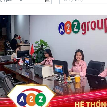
,
,
,
,
,