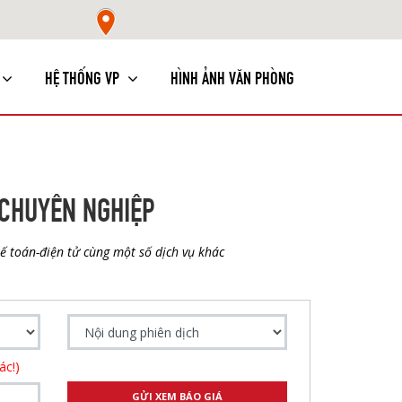
HỆ THỐNG VP
HÌNH ẢNH VĂN PHÒNG
, CHUYÊN NGHIỆP
 toán-điện tử cùng một số dịch vụ khác
ác!)