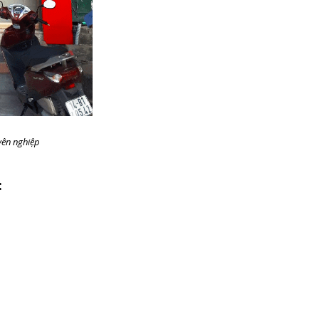
uyên nghiệp
: