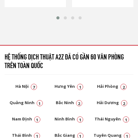
HỆ THỐNG DỊCH THUẬT A2Z ĐÃ CÓ GẦN 60 VĂN PHÒNG
TRÊN TOÀN QUỐC
Hà Nội
Hưng Yên
Hải Phòng
7
1
2
Quảng Ninh
Bắc Ninh
Hải Dương
1
2
2
Nam Định
Ninh Bình
Thái Nguyên
1
1
1
Thái Bình
Bắc Giang
Tuyên Quang
1
1
1