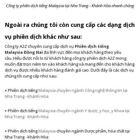
Công ty phiên dịch tiếng Malaysia tại Nha Trang - Khánh Hòa nhanh chóng
Ngoài ra chúng tôi còn cung cấp các dạng dịch
vụ phiên dịch khác như sau:
Công ty A2Z chuyên cung cấp dịch vụ
Phiên dịch tiếng
Malaysia Đồng Nai
đa lĩnh vực đến mọi khách hàng theo yêu
cầu. Hiểu được nỗi lo từ khách hàng công ty phiên dịch A2Z mong
muốn đặt trọn niềm tin vào khách hàng và mang đến cho khách hàng
dịch vụ được nhiều khách hàng đánh giá cao. Dưới đây là các dịch vụ
chúng tôi cung cấp như sau:
+ Phiên dịch tiếng
Malaysia
chuyên ngành Công nghệ thông tin tại
Nha Trang - khánh Hòa
+ Phiên dịch tiếng
Malaysia
chuyên ngành Y dược, y học, y khoa
tại
Nha Trang - khánh Hòa
+ Phiên dịch tiếng
Malaysia
chuyên ngành Dược phẩm, hóa chất
tại
Nha Trang - khánh Hòa