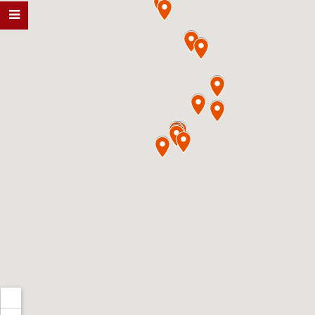
BẮC GIANG
0967.204.888
HƯNG YÊN
0967.204.888
HÀ N
PHÚ THỌ
0967.204.888
THÁI NGUYÊN
0967.204.888
NAM Đ
BẮC NINH
0967.204.888
TUYÊN QUANG
0967.204.888
HẢI DƯ