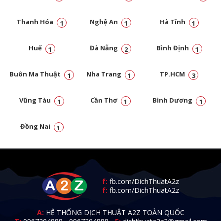
Thanh Hóa
Nghệ An
Hà Tĩnh
1
1
1
Huế
Đà Nẵng
Bình Định
1
2
1
Buôn Ma Thuật
Nha Trang
TP.HCM
1
1
3
Vũng Tàu
Cần Thơ
Bình Dương
1
1
1
Đồng Nai
1
f:
fb.com/DichThuatA2z
f:
fb.com/DichThuatA2z
A:
HỆ THỐNG DỊCH THUẬT A2Z TOÀN QUỐC