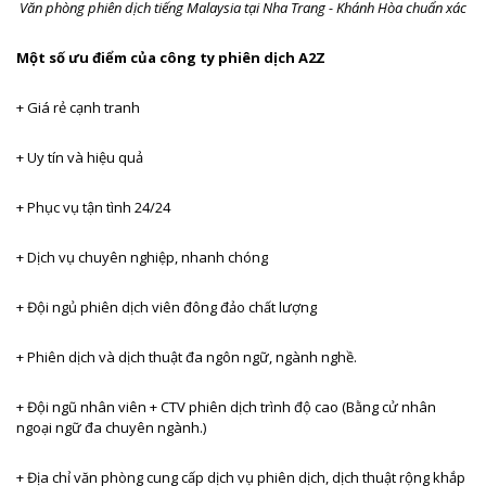
Văn phòng phiên dịch tiếng Malaysia
tại Nha Trang - Khánh Hòa chuẩn xác
Một số ưu điểm của công ty phiên dịch A2Z
+ Giá rẻ cạnh tranh
+ Uy tín và hiệu quả
+ Phục vụ tận tình 24/24
+ Dịch vụ chuyên nghiệp, nhanh chóng
+ Đội ngủ phiên dịch viên đông đảo chất lượng
+ Phiên dịch và dịch thuật đa ngôn ngữ, ngành nghề.
+ Đội ngũ nhân viên + CTV phiên dịch trình độ cao (Bằng cử nhân
ngoại ngữ đa chuyên ngành.)
+ Địa chỉ văn phòng cung cấp dịch vụ phiên dịch, dịch thuật rộng khắp