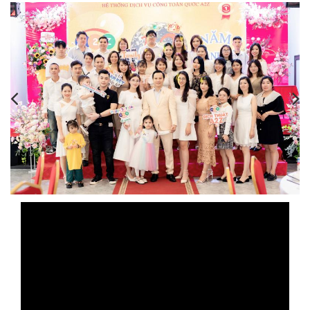
,
,
,
,
,
,
,