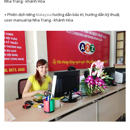
Nha Trang - khánh Hòa
+ Phiên dịch tiếng
Malaysia
hướng dẫn bảo trì, hướng dẫn kỹ thuật,
user manual
tại Nha Trang - khánh Hòa