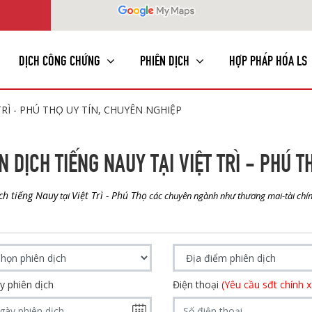
DỊCH CÔNG CHỨNG
PHIÊN DỊCH
HỢP PHÁP HÓA LS
TRÌ - PHÚ THỌ UY TÍN, CHUYÊN NGHIỆP
N DỊCH TIẾNG NAUY TẠI VIỆT TRÌ - PHÚ T
ch tiếng Nauy
Việt Trì - Phú Thọ
tại
các chuyên ngành như thương mai-tài chín
y phiên dịch
Điện thoại
(Yêu cầu sđt chính x