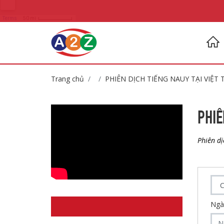
Trang chủ
PHIÊN DỊCH TIẾNG NAUY TẠI VIỆT 
PHIÊ
Phiên dị
Ngà