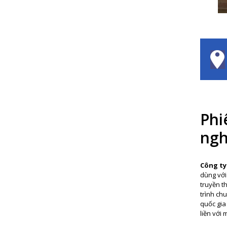
Phi
ngh
Công ty
dùng với
truyền t
trình ch
quốc gia
liền với 