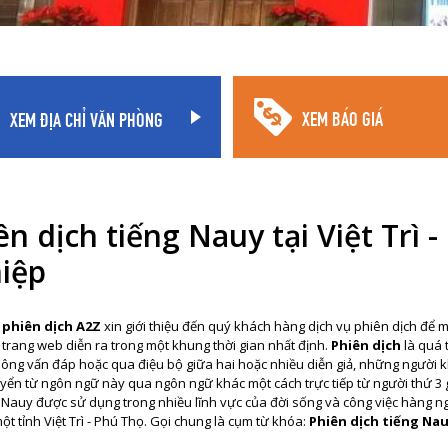
XEM ĐỊA CHỈ VĂN PHÒNG
XEM BÁO GIÁ
ên dịch tiếng Nauy tại Việt Trì 
iệp
 phiên dịch A2Z
xin giới thiệu đến quý khách hàng dịch vụ phiên dịch để m
 trang web diễn ra trong một khung thời gian nhất định.
Phiên dịch
là quá t
hông vấn đáp hoặc qua điệu bộ giữa hai hoặc nhiều diễn giả, những người k
uyển từ ngôn ngữ này qua ngôn ngữ khác một cách trực tiếp từ người thứ 3 
 Nauy
được sử dụng trong nhiều lĩnh vực của đời sống và công việc hàng n
một tỉnh Việt Trì - Phú Thọ. Gọi chung là cụm từ khóa:
Phiên dịch tiếng Na