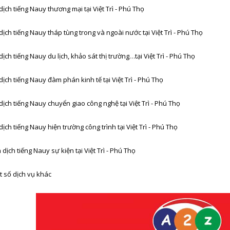
 dịch tiếng Nauy
thương mại tại Việt Trì - Phú Thọ
 dịch tiếng Nauy
tháp tùng trong và ngoài nước tại Việt Trì - Phú Thọ
 dịch tiếng Nauy
du lịch, khảo sát thị trường…tại Việt Trì - Phú Thọ
 dịch tiếng Nauy
đàm phán kinh tế tại Việt Trì - Phú Thọ
 dịch tiếng Nauy
chuyển giao công nghệ tại Việt Trì - Phú Thọ
 dịch tiếng Nauy
hiện trường công trình tại Việt Trì - Phú Thọ
n dịch tiếng Nauy
sự kiện tại Việt Trì - Phú Thọ
 số dịch vụ khác