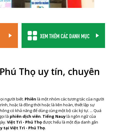
XEM THÊM CÁC DANH MỤC
- Phú Thọ uy tín, chuyên
ọi người biết.
Phiên
là một nhóm các tương tác của người
rình, hoặc là đồng thời hoặc là liên hoàn, thiết lập sự
hông có khả năng để dùng cùng một bộ các ký tự. ... Quá
gọi là
phiên dịch viên
.
Tiếng Nauy
là ngôn ngữ của
gày.
Việt Trì - Phú Thọ
được hiểu là một địa danh gắn
uy
tại Việt Trì - Phú Thọ
.