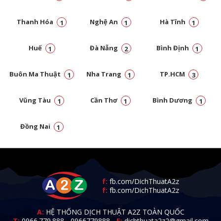
Thanh Hóa
Nghệ An
Hà Tĩnh
1
1
1
Huế
Đà Nẵng
Bình Định
1
2
1
Buôn Ma Thuật
Nha Trang
TP.HCM
1
1
3
Vũng Tàu
Cần Thơ
Bình Dương
1
1
1
Đồng Nai
1
f:
fb.com/DichThuatA2z
f:
fb.com/DichThuatA2z
A:
HỆ THỐNG DỊCH THUẬT A2Z TOÀN QUỐC
T:
0966.779.888
-
0966779888
-
E:
dichthuata2z2@gmail.com