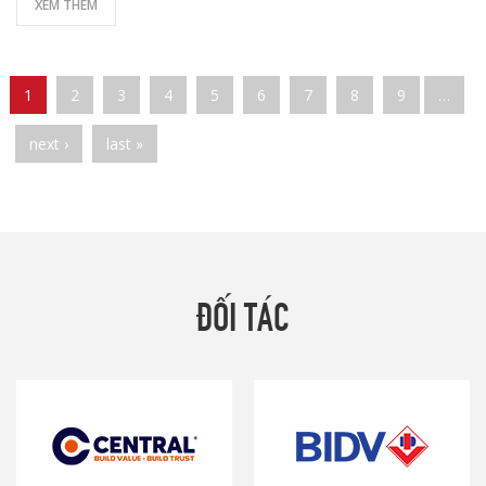
XEM THÊM
Pages
1
2
3
4
5
6
7
8
9
…
next ›
last »
ĐỐI TÁC