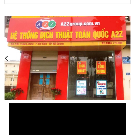
,
,
,
,
,
,
,