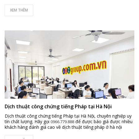
XEM THÊM
Dịch thuật công chứng tiếng Pháp tại Hà Nội
Dịch thuật công chứng tiếng Pháp tại Hà Nội, chuyên nghiệp uy
tín chất lượng. Hãy gọi
để được báo giá được nhiều
0966.779.888
khách hàng đánh giá cao về dịch thuật tiếng pháp ở hà nội