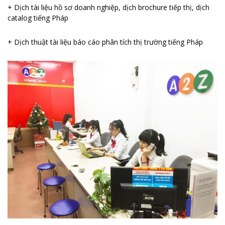
+ Dịch tài liệu hồ sơ doanh nghiệp, dịch brochure tiếp thị, dịch
catalog tiếng Pháp
+ Dịch thuật tài liệu báo cáo phân tích thị trường tiếng Pháp