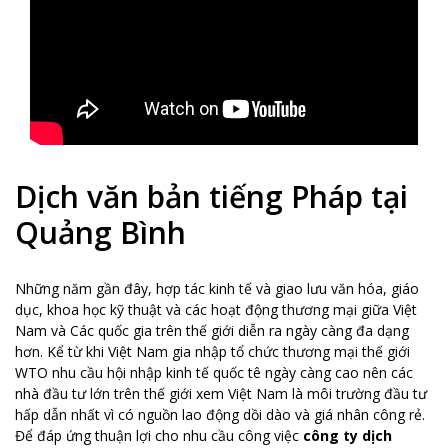
Dịch văn bản tiếng Pháp tại
Quảng Bình
Những năm gần đây, hợp tác kinh tế và giao lưu văn hóa, giáo
dục, khoa học kỹ thuật và các hoạt động thương mại giữa Việt
Nam và Các quốc gia trên thế giới diễn ra ngày càng đa dạng
hơn. Kể từ khi Việt Nam gia nhập tổ chức thương mại thế giới
WTO nhu cầu hội nhập kinh tế quốc tê ngày càng cao nên các
nhà đầu tư lớn trên thế giới xem Việt Nam là môi trường đầu tư
hấp dẫn nhất vì có nguồn lao động dồi dào và giá nhân công rẻ.
Để đáp ứng thuận lợi cho nhu cầu công việc
công ty dịch