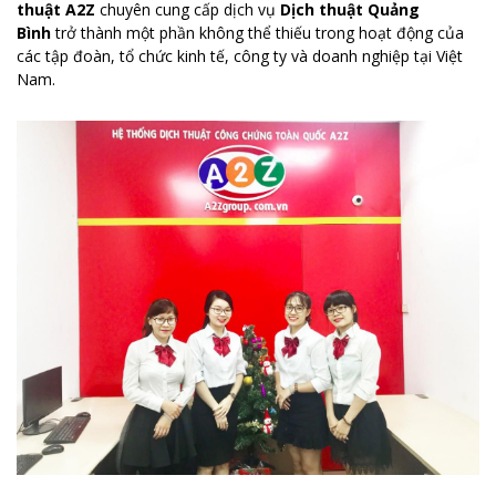
thuật A2Z
chuyên cung cấp dịch vụ
Dịch thuật Quảng
Bình
trở thành một phần không thể thiếu trong hoạt động của
các tập đoàn, tổ chức kinh tế, công ty và doanh nghiệp tại Việt
Nam.