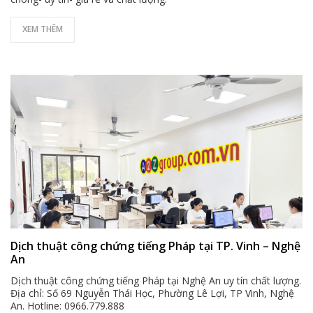
XEM THÊM
Dịch thuật công chứng tiếng Pháp tại TP. Vinh – Nghệ
An
Dịch thuật công chứng tiếng Pháp tại Nghệ An uy tín chất lượng.
Địa chỉ: Số 69 Nguyễn Thái Học, Phường Lê Lợi, TP Vinh, Nghệ
An. Hotline: 0966.779.888