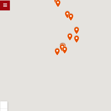
BẮC GIANG
0966.779.888
HƯNG YÊN
0966.779.888
HÀ N
PHÚ THỌ
0966.779.888
THÁI NGUYÊN
0966.779.888
NAM Đ
BẮC NINH
0966.779.888
TUYÊN QUANG
0966.779.888
HẢI DƯ